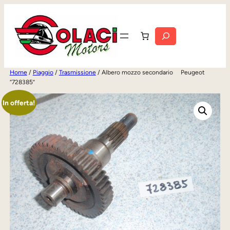
Vai
al
Cerca
contenuto
Home
/
Piaggio
/
Trasmissione
/ Albero mozzo secondario Peugeot
“728385”
In offerta!