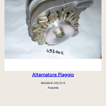
Alternatore Piaggio
Il
Il
521,00
€
349,00
€
prezzo
prezzo
Acquista
originale
attuale
era:
è:
521,00 €.
349,00 €.