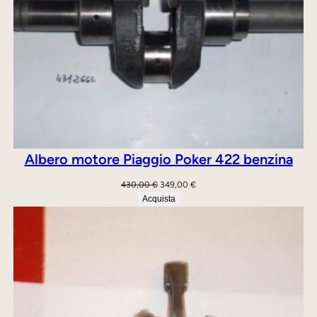
Albero motore Piaggio Poker 422 benzina
Il
Il
430,00
€
349,00
€
prezzo
prezzo
Acquista
originale
attuale
era:
è:
430,00 €.
349,00 €.