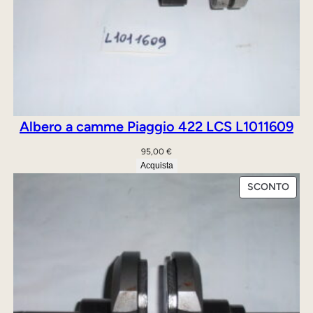
Albero a camme Piaggio 422 LCS L1011609
95,00
€
Acquista
PRO
SCONTO
IN
OFFE