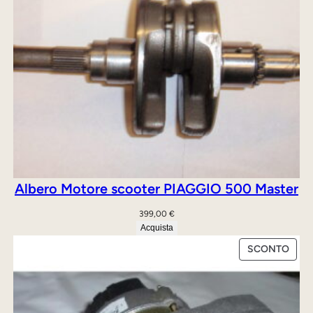
Albero Motore scooter PIAGGIO 500 Master
399,00
€
Acquista
PRO
SCONTO
IN
OFFE