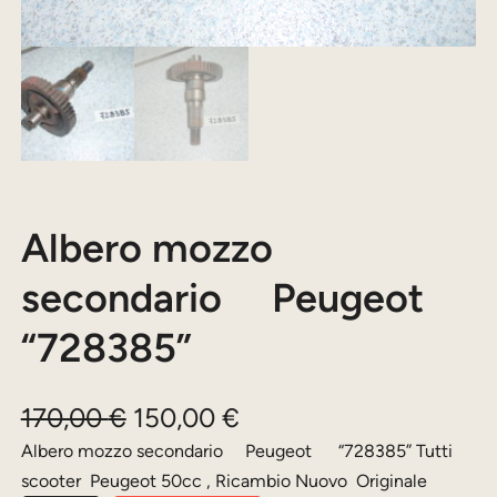
Albero mozzo
secondario Peugeot
“728385”
I
I
170,00
€
150,00
€
l
l
Albero mozzo secondario Peugeot “728385” Tutti
scooter Peugeot 50cc , Ricambio Nuovo Originale
p
p