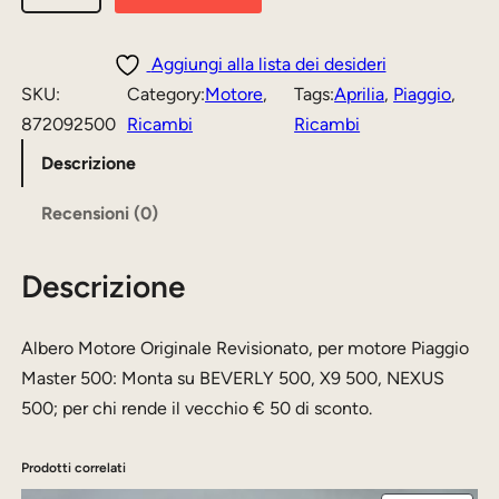
l
b
e
Aggiungi alla lista dei desideri
r
SKU:
Category:
Motore
, 
Tags:
Aprilia
, 
Piaggio
, 
o
872092500
Ricambi
Ricambi
M
Descrizione
o
t
Recensioni (0)
o
r
Descrizione
e
s
Albero Motore Originale Revisionato, per motore Piaggio
c
Master 500: Monta su BEVERLY 500, X9 500, NEXUS
o
500; per chi rende il vecchio € 50 di sconto.
o
t
Prodotti correlati
e