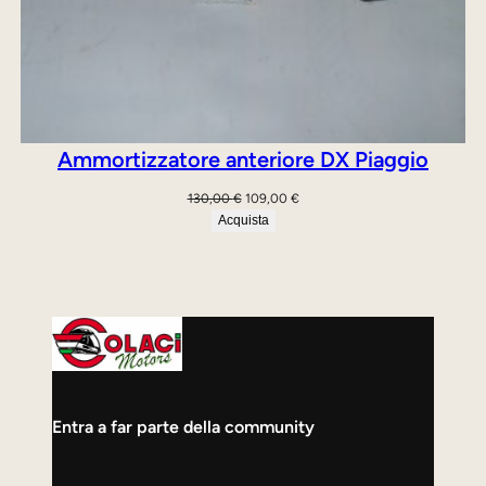
Ammortizzatore anteriore DX Piaggio
Il
Il
130,00
€
109,00
€
prezzo
prezzo
Acquista
originale
attuale
era:
è:
130,00 €.
109,00 €.
Entra a far parte della community