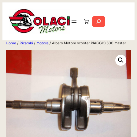
Vai
al
Cerca
contenuto
Home
/
Ricambi
/
Motore
/ Albero Motore scooter PIAGGIO 500 Master