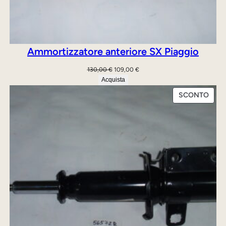
Ammortizzatore anteriore SX Piaggio
Il
Il
130,00
€
109,00
€
prezzo
prezzo
Acquista
originale
attuale
PRO
SCONTO
era:
è:
IN
130,00 €.
109,00 €.
OFFE