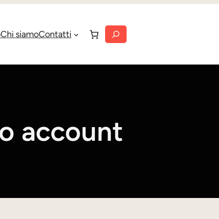
Cerca
o
Chi siamo
Contatti
io account