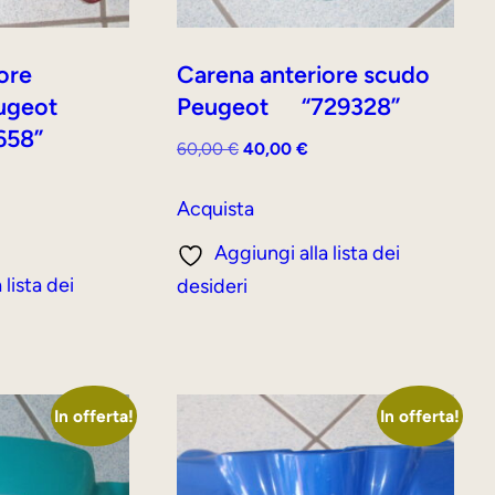
ore
Carena anteriore scudo
ugeot
Peugeot “729328”
658”
Il
Il
60,00
€
40,00
€
prezzo
prezzo
originale
attuale
Acquista
ezzo
era:
è:
tuale
Aggiungi alla lista dei
60,00 €.
40,00 €.
 lista dei
desideri
,00 €.
In offerta!
In offerta!