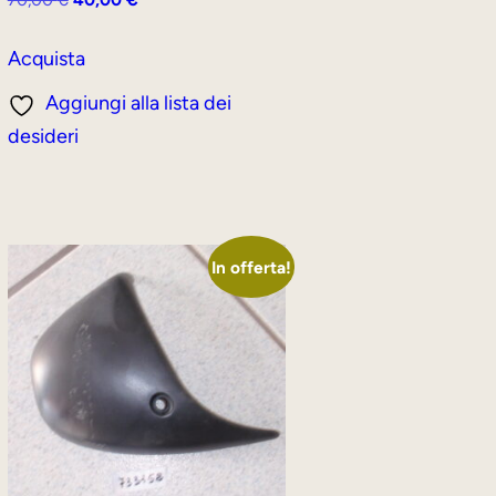
prezzo
prezzo
originale
attuale
Acquista
era:
è:
Aggiungi alla lista dei
70,00 €.
40,00 €.
desideri
In offerta!