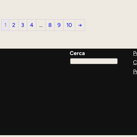
1
2
3
4
…
8
9
10
→
Cerca
P
C
P