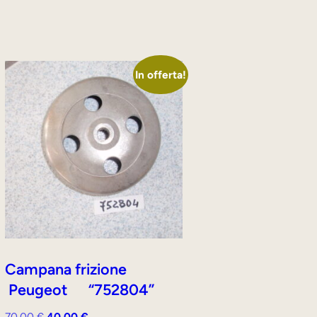
In offerta!
Campana frizione
Peugeot “752804”
Il
Il
70,00
€
40,00
€