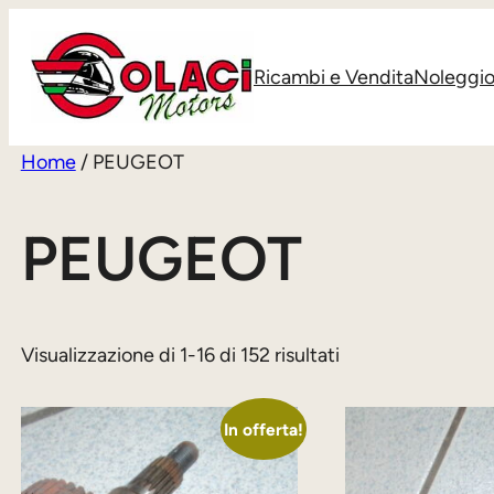
Vai
al
Ricambi e Vendita
Noleggi
contenuto
Home
/ PEUGEOT
PEUGEOT
Visualizzazione di 1-16 di 152 risultati
In offerta!