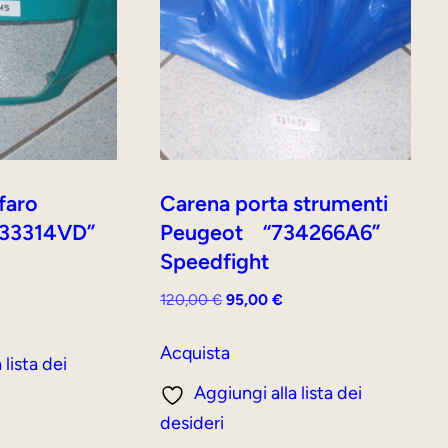
 faro
Carena porta strumenti
33314VD”
Peugeot “734266A6”
Speedfight
ezzo
Il
Il
120,00
€
95,00
€
tuale
prezzo
prezzo
originale
attuale
Acquista
 lista dei
,00 €.
era:
è:
Aggiungi alla lista dei
120,00 €.
95,00 €.
desideri