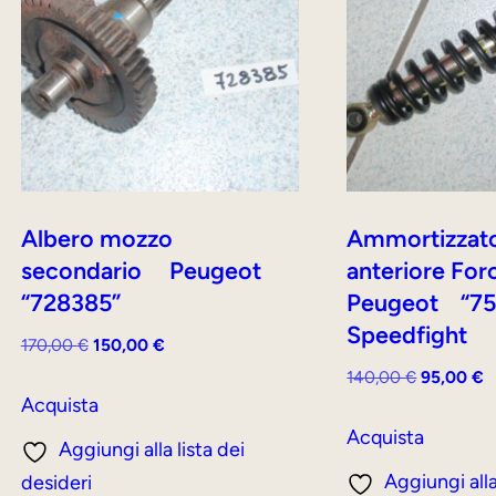
Albero mozzo
Ammortizzat
secondario Peugeot
anteriore For
“728385”
Peugeot “7
Speedfight
Il
Il
170,00
€
150,00
€
prezzo
prezzo
Il
Il
140,00
€
95,00
€
originale
attuale
Acquista
prezzo
p
era:
è:
originale
a
Acquista
Aggiungi alla lista dei
170,00 €.
150,00 €.
era:
è
Aggiungi alla
desideri
140,00 €.
9