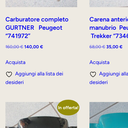
Carburatore completo
Carena anteri
GURTNER Peugeot
manubrio Pe
“741972”
Trekker “734
Il
Il
Il
Il
160,00
€
140,00
€
68,00
€
35,00
€
prezzo
prezzo
prezzo
pr
originale
attuale
originale
at
Acquista
Acquista
era:
è:
era:
è:
Aggiungi alla lista dei
Aggiungi alla
160,00 €.
140,00 €.
68,00 €.
35
desideri
desideri
In offerta!