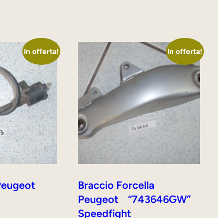
In offerta!
In offerta!
 Peugeot
Braccio Forcella
Peugeot “743646GW”
Speedfight