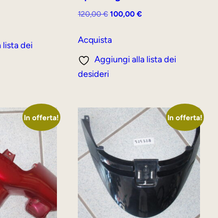
ezzo
Il
Il
120,00
€
100,00
€
tuale
prezzo
prezzo
originale
attuale
Acquista
 lista dei
,00 €.
era:
è:
Aggiungi alla lista dei
120,00 €.
100,00 €.
desideri
In offerta!
In offerta!