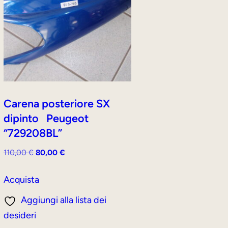
Carena posteriore SX
dipinto Peugeot
“729208BL”
Il
Il
110,00
€
80,00
€
prezzo
prezzo
originale
attuale
Acquista
era:
è:
Aggiungi alla lista dei
110,00 €.
80,00 €.
desideri