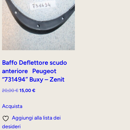
Baffo Deflettore scudo
anteriore Peugeot
“731494” Buxy – Zenit
Il
Il
20,00
€
15,00
€
prezzo
prezzo
originale
attuale
Acquista
era:
è:
Aggiungi alla lista dei
20,00 €.
15,00 €.
desideri