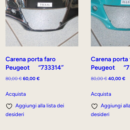
Carena porta faro
Carena porta
Peugeot “733314”
Peugeot “7
Il
Il
Il
Il
80,00
€
60,00
€
80,00
€
40,00
€
prezzo
prezzo
prezzo
pr
originale
attuale
originale
at
Acquista
Acquista
era:
è:
era:
è:
Aggiungi alla lista dei
Aggiungi alla
80,00 €.
60,00 €.
80,00 €.
40
desideri
desideri