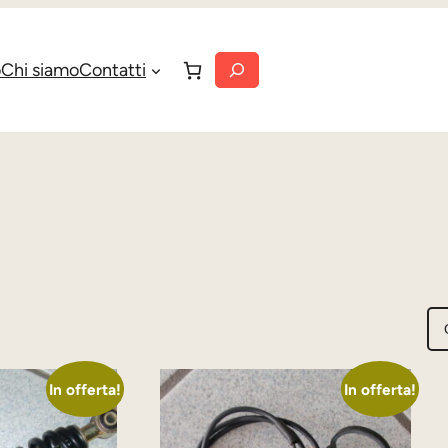
Cerca
o
Chi siamo
Contatti
In offerta!
In offerta!