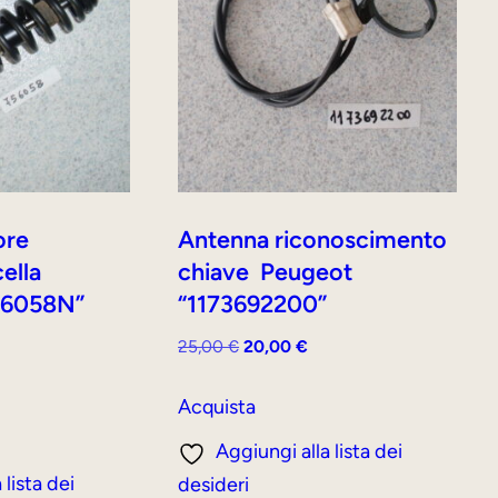
ore
Antenna riconoscimento
cella
chiave Peugeot
56058N”
“1173692200”
Il
Il
25,00
€
20,00
€
prezzo
prezzo
originale
attuale
Acquista
rezzo
era:
è:
ttuale
Aggiungi alla lista dei
25,00 €.
20,00 €.
:
 lista dei
desideri
5,00 €.