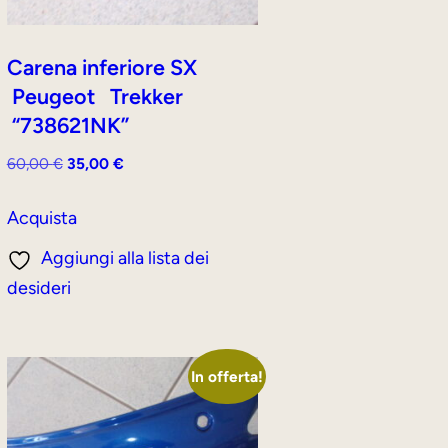
Carena inferiore SX
Peugeot Trekker
“738621NK”
Il
Il
60,00
€
35,00
€
prezzo
prezzo
originale
attuale
Acquista
era:
è:
Aggiungi alla lista dei
60,00 €.
35,00 €.
desideri
In offerta!