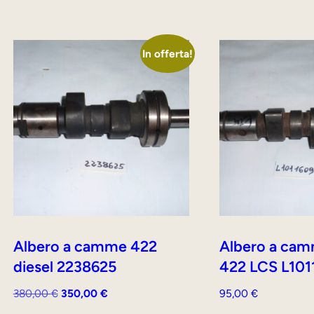
In offerta!
Albero a camme 422
Albero a cam
diesel 2238625
422 LCS L101
Il
Il
380,00
€
350,00
€
95,00
€
prezzo
prezzo