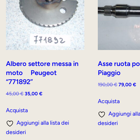
Albero settore messa in
Asse ruota po
moto Peugeot
Piaggio
“771892”
Il
Il
190,00
€
79,00
€
prezzo
p
Il
Il
45,00
€
35,00
€
originale
a
Acquista
prezzo
prezzo
era:
è:
originale
attuale
Acquista
Aggiungi alla
190,00 €.
7
era:
è:
Aggiungi alla lista dei
desideri
45,00 €.
35,00 €.
desideri