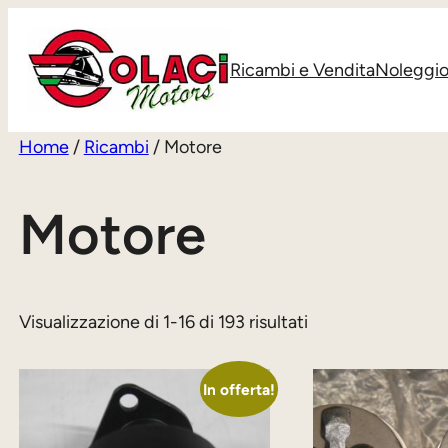
Vai
al
Ricambi e Vendita
Noleggi
contenuto
Home
/
Ricambi
/ Motore
Motore
Visualizzazione di 1-16 di 193 risultati
In offerta!