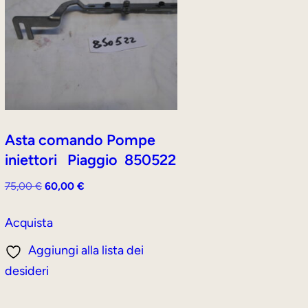
Asta comando Pompe
iniettori Piaggio 850522
Il
Il
75,00
€
60,00
€
prezzo
prezzo
originale
attuale
Acquista
era:
è:
Aggiungi alla lista dei
75,00 €.
60,00 €.
desideri