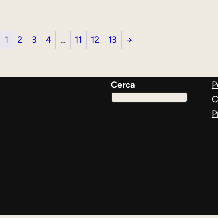
1
2
3
4
…
11
12
13
→
Cerca
P
C
P