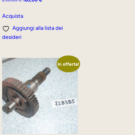
prezzo
prezzo
originale
attuale
Acquista
era:
è:
Aggiungi alla lista dei
250,00 €.
189,00 €.
desideri
In offerta!