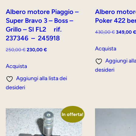
Albero motore Piaggio –
Albero motor
Super Bravo 3 – Boss –
Poker 422 be
Grillo – SI FL2 rif.
Il
430,00
€
349,00
237346 – 245918
prezzo
originale
Acquista
Il
Il
250,00
€
230,00
€
era:
prezzo
prezzo
Aggiungi alla
430,00 €
originale
attuale
Acquista
desideri
era:
è:
Aggiungi alla lista dei
250,00 €.
230,00 €.
desideri
In offerta!