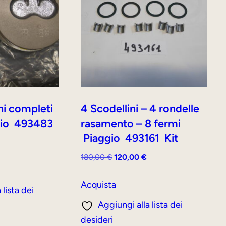
ni completi
4 Scodellini – 4 rondelle
ggio 493483
rasamento – 8 fermi
Piaggio 493161 Kit
Il
prezzo
Il
Il
180,00
€
120,00
€
attuale
prezzo
prezzo
è:
originale
attuale
Acquista
 lista dei
350,00 €.
era:
è:
Aggiungi alla lista dei
180,00 €.
120,00 €.
desideri