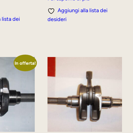
era:
è:
Aggiungi alla lista dei
250,00 €.
189,00 €.
 lista dei
desideri
In offerta!