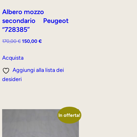
Albero mozzo
secondario Peugeot
“728385”
Il
Il
170,00
€
150,00
€
prezzo
prezzo
originale
attuale
Acquista
era:
è:
Aggiungi alla lista dei
170,00 €.
150,00 €.
desideri
In offerta!