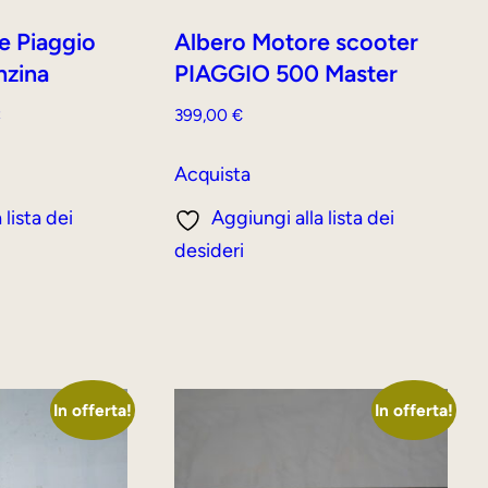
e Piaggio
Albero Motore scooter
nzina
PIAGGIO 500 Master
Il
€
399,00
€
prezzo
attuale
Acquista
è:
 lista dei
Aggiungi alla lista dei
.
349,00 €.
desideri
In offerta!
In offerta!