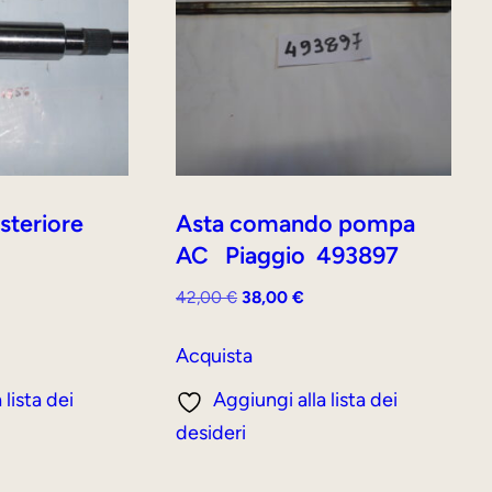
steriore
Asta comando pompa
AC Piaggio 493897
Il
Il
42,00
€
38,00
€
rezzo
prezzo
prezzo
ttuale
originale
attuale
Acquista
era:
è:
 lista dei
Aggiungi alla lista dei
9,00 €.
42,00 €.
38,00 €.
desideri