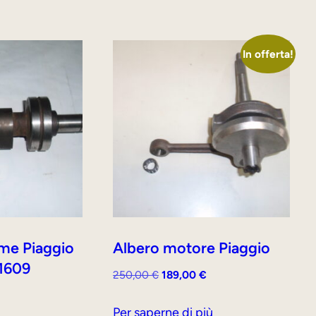
In offerta!
me Piaggio
Albero motore Piaggio
1609
Il
Il
250,00
€
189,00
€
prezzo
prezzo
originale
attuale
Per saperne di più