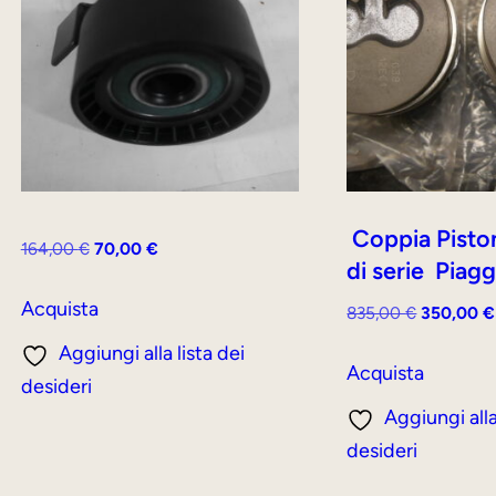
Coppia Pisto
Il
Il
164,00
€
70,00
€
di serie Pia
prezzo
prezzo
originale
attuale
Acquista
Il
835,00
€
350,00
€
era:
è:
prezzo
Aggiungi alla lista dei
164,00 €.
70,00 €.
originale
Acquista
desideri
era:
Aggiungi alla
835,00 €.
desideri