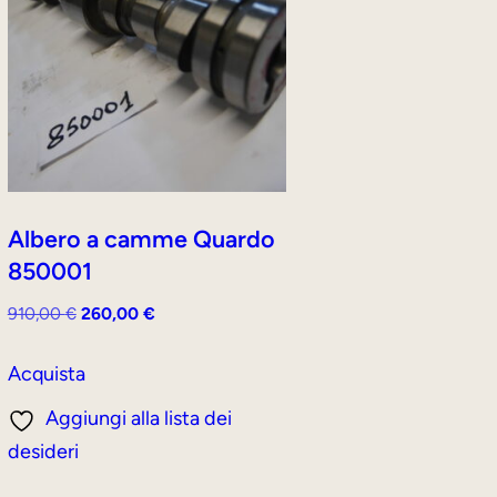
Albero a camme Quardo
850001
Il
Il
910,00
€
260,00
€
prezzo
prezzo
originale
attuale
Acquista
era:
è:
Aggiungi alla lista dei
910,00 €.
260,00 €.
desideri