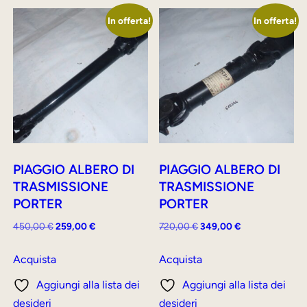
In offerta!
In offerta!
PIAGGIO ALBERO DI
PIAGGIO ALBERO DI
TRASMISSIONE
TRASMISSIONE
PORTER
PORTER
Il
Il
Il
Il
450,00
€
259,00
€
720,00
€
349,00
€
prezzo
prezzo
prezzo
prezzo
originale
attuale
originale
attuale
Acquista
Acquista
era:
è:
era:
è:
Aggiungi alla lista dei
Aggiungi alla lista dei
450,00 €.
259,00 €.
720,00 €.
349,00 €.
desideri
desideri