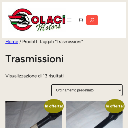
Vai
al
Cerca
contenuto
Home
/ Prodotti taggati “Trasmissioni”
Trasmissioni
Visualizzazione di 13 risultati
In offerta!
In offerta!