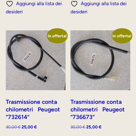
Aggiungi alla lista dei
Aggiungi alla lista dei
30,00 €.
25,00 €.
35,00 €.
30,00 €.
desideri
desideri
In offerta!
In offerta!
Trasmissione conta
Trasmissione conta
chilometri Peugeot
chilometri Peugeot
“732614”
“736673”
Il
Il
Il
Il
30,00
€
25,00
€
30,00
€
25,00
€
prezzo
prezzo
prezzo
prezzo