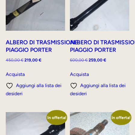
ALBERO DI TRASMISSIONE
ALBERO DI TRASMISSI
PIAGGIO PORTER
PIAGGIO PORTER
Il
Il
Il
Il
450,00
€
219,00
€
600,00
€
259,00
€
prezzo
prezzo
prezzo
prezzo
originale
attuale
originale
attuale
Acquista
Acquista
era:
è:
era:
è:
Aggiungi alla lista dei
Aggiungi alla lista dei
450,00 €.
219,00 €.
600,00 €.
259,00 €.
desideri
desideri
In offerta!
In offerta!