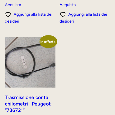
originale
attuale
originale
attuale
Acquista
Acquista
era:
è:
era:
è:
Aggiungi alla lista dei
Aggiungi alla lista dei
30,00 €.
25,00 €.
30,00 €.
25,00 €.
desideri
desideri
In offerta!
Trasmissione conta
chilometri Peugeot
“736721”