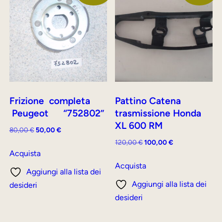
Frizione completa
Pattino Catena
Peugeot “752802”
trasmissione Honda
XL 600 RM
Il
Il
80,00
€
50,00
€
prezzo
prezzo
Il
Il
120,00
€
100,00
€
originale
attuale
Acquista
prezzo
prezzo
era:
è:
originale
attuale
Acquista
Aggiungi alla lista dei
80,00 €.
50,00 €.
era:
è:
Aggiungi alla lista dei
desideri
120,00 €.
100,00 €.
desideri