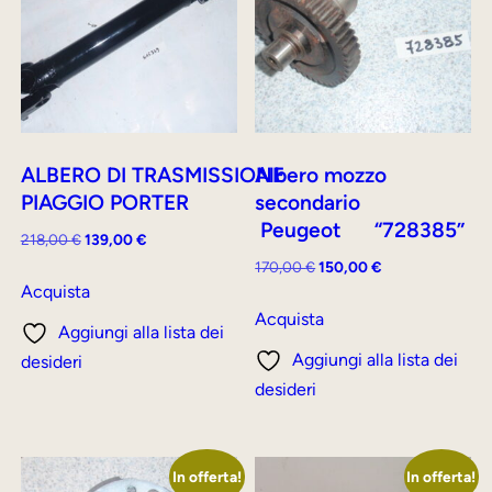
ALBERO DI TRASMISSIONE
Albero mozzo
PIAGGIO PORTER
secondario
Peugeot “728385”
Il
Il
218,00
€
139,00
€
prezzo
prezzo
Il
Il
170,00
€
150,00
€
originale
attuale
Acquista
prezzo
prezzo
era:
è:
originale
attuale
Acquista
Aggiungi alla lista dei
218,00 €.
139,00 €.
era:
è:
Aggiungi alla lista dei
desideri
170,00 €.
150,00 €.
desideri
In offerta!
In offerta!