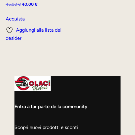
Il
Il
45,00
€
40,00
€
prezzo
prezzo
originale
attuale
Acquista
era:
è:
Aggiungi alla lista dei
45,00 €.
40,00 €.
desideri
Entra a far parte della community
Scopri nuovi prodotti e sconti