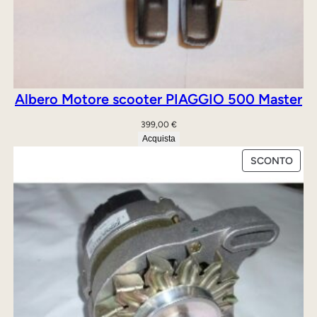
Albero Motore scooter PIAGGIO 500 Master
399,00
€
Acquista
PRO
SCONTO
IN
OFFE