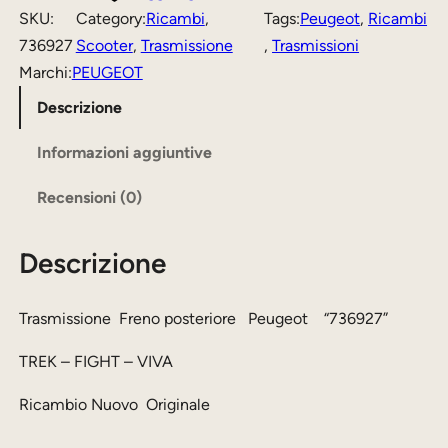
m
z
z
SKU:
Category:
Ricambi
, 
Tags:
Peugeot
, 
Ricambi
i
736927
Scooter
, 
Trasmissione
, 
Trasmissioni
o
o
s
Marchi:
PEUGEOT
o
a
s
Descrizione
r
t
i
i
t
o
Informazioni aggiuntive
n
g
u
Recensioni (0)
e
i
a
n
l
Descrizione
F
a
e
r
e
l
è
Trasmissione Freno posteriore Peugeot “736927”
n
e
:
TREK – FIGHT – VIVA
o
e
3
p
Ricambio Nuovo Originale
r
0
o