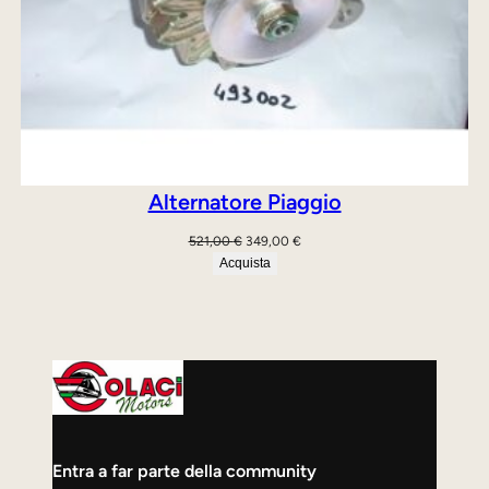
Alternatore Piaggio
Il
Il
521,00
€
349,00
€
prezzo
prezzo
Acquista
originale
attuale
era:
è:
521,00 €.
349,00 €.
Entra a far parte della community