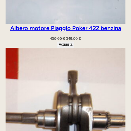
Albero motore Piaggio Poker 422 benzina
Il
Il
430,00
€
349,00
€
prezzo
prezzo
Acquista
originale
attuale
era:
è:
430,00 €.
349,00 €.