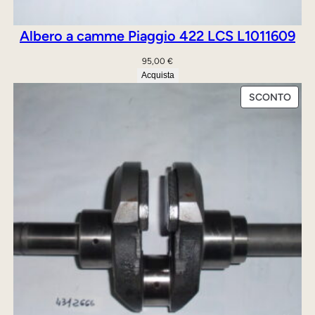
à
Albero a camme Piaggio 422 LCS L1011609
95,00
€
Acquista
PRO
SCONTO
IN
OFFE