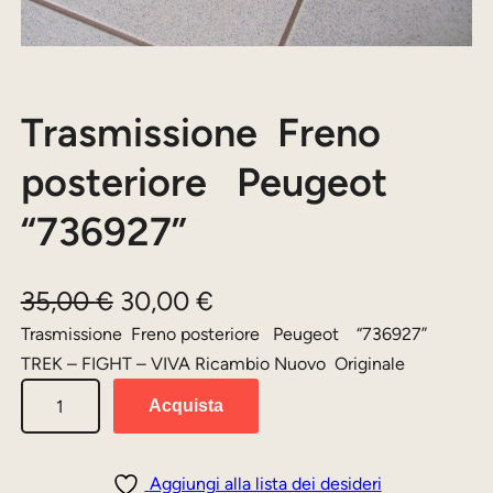
Trasmissione Freno
posteriore Peugeot
“736927”
I
I
35,00
€
30,00
€
l
l
Trasmissione Freno posteriore Peugeot “736927”
TREK – FIGHT – VIVA Ricambio Nuovo Originale
p
p
T
r
r
Acquista
r
e
e
a
z
z
s
Aggiungi alla lista dei desideri