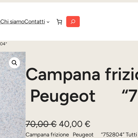
Cerca
o
Chi siamo
Contatti
804”
Campana friz
Peugeot “7
I
I
70,00
€
40,00
€
l
l
Campana frizione Peugeot “752804” Tutti 