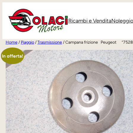
Vai
al
Ricambi e Vendita
Noleggi
contenuto
Home
/
Piaggio
/
Trasmissione
/ Campana frizione Peugeot “752
In offerta!