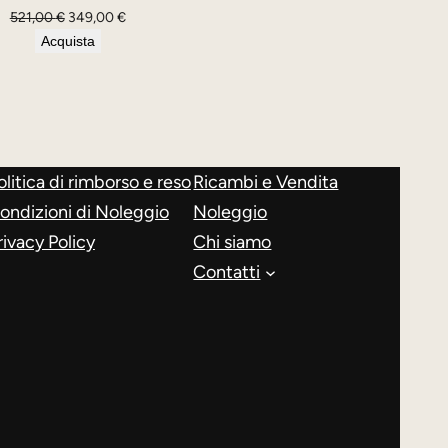
Il
Il
521,00
€
349,00
€
prezzo
prezzo
Acquista
originale
attuale
era:
è:
521,00 €.
349,00 €.
olitica di rimborso e reso
Ricambi e Vendita
ondizioni di Noleggio
Noleggio
rivacy Policy
Chi siamo
Contatti