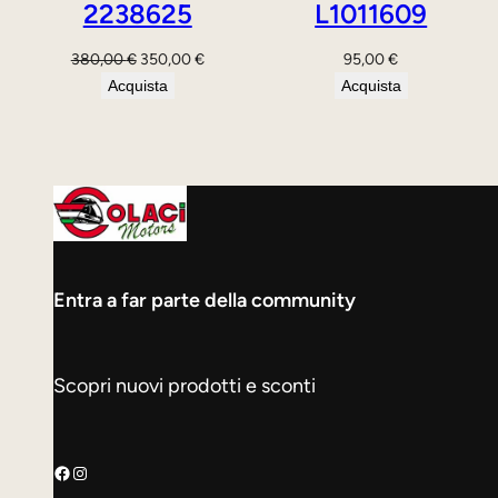
2238625
L1011609
Il
Il
380,00
€
350,00
€
95,00
€
prezzo
prezzo
Acquista
Acquista
originale
attuale
era:
è:
380,00 €.
350,00 €.
Entra a far parte della community
Scopri nuovi prodotti e sconti
Facebook
Instagram