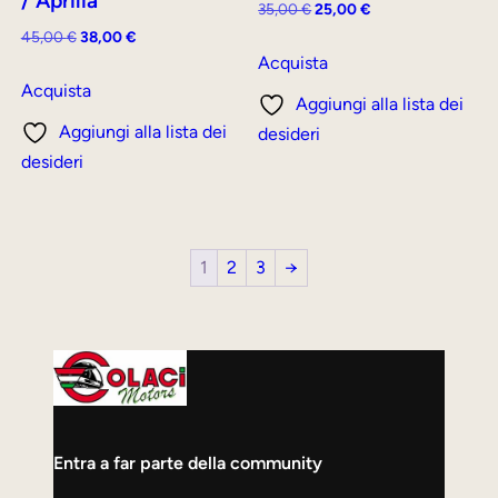
/ Aprilia
Il
Il
35,00
€
25,00
€
prezzo
prezzo
Il
Il
45,00
€
38,00
€
originale
attuale
Acquista
prezzo
prezzo
era:
è:
originale
attuale
Acquista
Aggiungi alla lista dei
35,00 €.
25,00 €.
era:
è:
Aggiungi alla lista dei
desideri
45,00 €.
38,00 €.
desideri
1
2
3
→
Entra a far parte della community