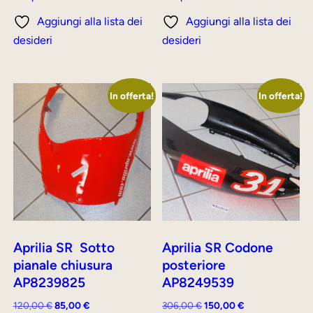
era:
è:
era:
è:
Aggiungi alla lista dei
Aggiungi alla lista dei
427,00 €.
160,00 €.
175,00 €.
120,00 €.
desideri
desideri
In offerta!
In offerta!
Aprilia SR Sotto
Aprilia SR Codone
pianale chiusura
posteriore
AP8239825
AP8249539
Il
Il
Il
Il
120,00
€
85,00
€
306,00
€
150,00
€