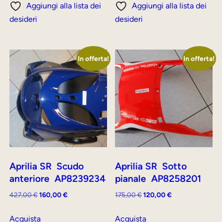
Aggiungi alla lista dei
Aggiungi alla lista dei
149,00 €.
120,00 €.
97,00 €.
50,00 €.
desideri
desideri
In offerta!
In offerta!
Aprilia SR Scudo
Aprilia SR Sotto
anteriore AP8239234
pianale AP8258201
Il
Il
Il
Il
427,00
€
160,00
€
175,00
€
120,00
€
prezzo
prezzo
prezzo
prezzo
originale
attuale
originale
attuale
Acquista
Acquista