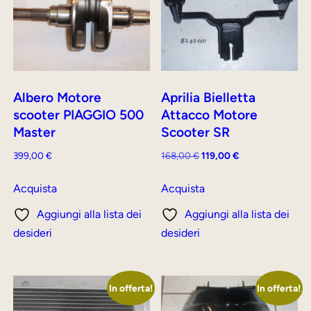
Albero Motore
Aprilia Bielletta
scooter PIAGGIO 500
Attacco Motore
Master
Scooter SR
Il
Il
399,00
€
168,00
€
119,00
€
prezzo
prezzo
originale
attuale
Acquista
Acquista
era:
è:
Aggiungi alla lista dei
Aggiungi alla lista dei
168,00 €.
119,00 €.
desideri
desideri
In offerta!
In offerta!