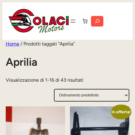
Vai
al
Cerca
contenuto
Home
/ Prodotti taggati “Aprilia”
Aprilia
Visualizzazione di 1-16 di 43 risultati
In offerta!