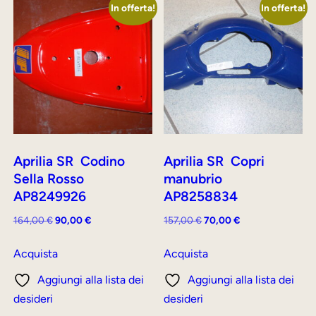
In offerta!
In offerta!
Aprilia SR Codino
Aprilia SR Copri
Sella Rosso
manubrio
AP8249926
AP8258834
Il
Il
Il
Il
164,00
€
90,00
€
157,00
€
70,00
€
prezzo
prezzo
prezzo
prezzo
originale
attuale
originale
attuale
Acquista
Acquista
era:
è:
era:
è:
Aggiungi alla lista dei
Aggiungi alla lista dei
164,00 €.
90,00 €.
157,00 €.
70,00 €.
desideri
desideri