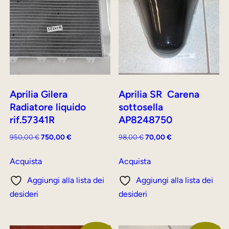
Aprilia Gilera
Aprilia SR Carena
Radiatore liquido
sottosella
rif.57341R
AP8248750
Il
Il
Il
Il
950,00
€
750,00
€
98,00
€
70,00
€
prezzo
prezzo
prezzo
prezzo
originale
attuale
originale
attuale
Acquista
Acquista
era:
è:
era:
è:
Aggiungi alla lista dei
Aggiungi alla lista dei
950,00 €.
750,00 €.
98,00 €.
70,00 €.
desideri
desideri