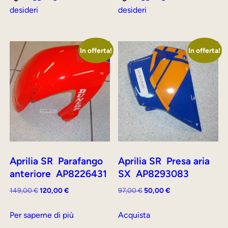
desideri
desideri
In offerta!
In offerta!
Aprilia SR Parafango
Aprilia SR Presa aria
anteriore AP8226431
SX AP8293083
Il
Il
Il
Il
149,00
€
120,00
€
97,00
€
50,00
€
prezzo
prezzo
prezzo
prezzo
originale
attuale
originale
attuale
Per saperne di più
Acquista
era:
è:
era:
è: