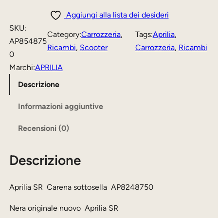
r
z
z
i
Aggiungi alla lista dei desideri
l
z
z
SKU:
Category:
Carrozzeria
, 
Tags:
Aprilia
, 
i
AP854875
o
o
Ricambi
, 
Scooter
Carrozzeria
, 
Ricambi
a
0
o
a
S
Marchi:
APRILIA
r
t
R
Descrizione
i
t
C
Informazioni aggiuntive
g
u
a
i
a
Recensioni (0)
r
n
l
e
a
e
Descrizione
n
a
l
è
s
Aprilia SR Carena sottosella AP8248750
e
:
o
e
7
Nera originale nuovo Aprilia SR
t