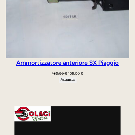
Ammortizzatore anteriore SX Piaggio
Il
Il
130,00
€
109,00
€
prezzo
prezzo
Acquista
originale
attuale
era:
è:
130,00 €.
109,00 €.