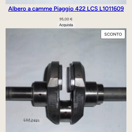
q
Albero a camme Piaggio 422 LCS L1011609
u
95,00
€
a
Acquista
n
PRO
SCONTO
t
IN
i
OFFE
t
à