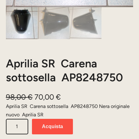
Aprilia SR Carena
sottosella AP8248750
I
I
98,00
€
70,00
€
l
l
Aprilia SR Carena sottosella AP8248750 Nera originale
nuovo Aprilia SR
p
p
A
r
r
Acquista
p
e
e