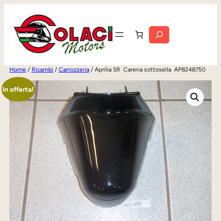
Vai
al
Cerca
contenuto
Home
/
Ricambi
/
Carrozzeria
/ Aprilia SR Carena sottosella AP8248750
In offerta!