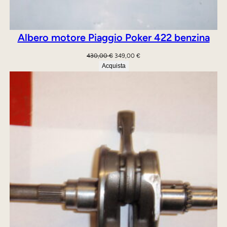
Albero motore Piaggio Poker 422 benzina
Il
Il
430,00
€
349,00
€
prezzo
prezzo
Acquista
originale
attuale
era:
è:
430,00 €.
349,00 €.