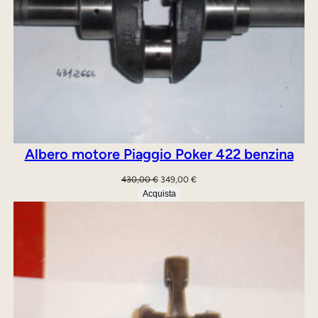
Albero motore Piaggio Poker 422 benzina
Il
Il
430,00
€
349,00
€
prezzo
prezzo
Acquista
originale
attuale
era:
è:
430,00 €.
349,00 €.