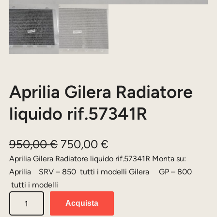
Aprilia Gilera Radiatore
liquido rif.57341R
I
I
950,00
€
750,00
€
l
l
Aprilia Gilera Radiatore liquido rif.57341R Monta su:
Aprilia SRV – 850 tutti i modelli Gilera GP – 800
p
p
tutti i modelli
r
r
A
Acquista
e
e
p