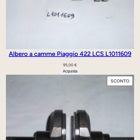
Albero a camme Piaggio 422 LCS L1011609
95,00
€
Acquista
PRO
SCONTO
IN
OFFE