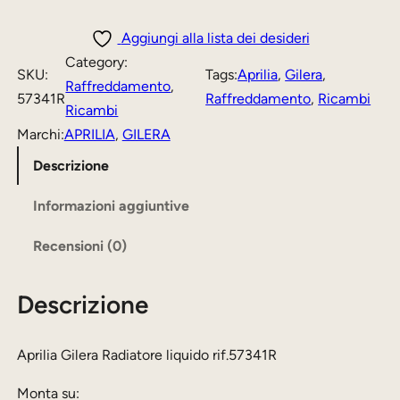
z
z
r
i
z
z
Aggiungi alla lista dei desideri
l
Category:
o
o
SKU:
Tags:
Aprilia
, 
Gilera
, 
i
Raffreddamento
, 
o
a
57341R
Raffreddamento
, 
Ricambi
a
Ricambi
r
t
G
Marchi:
APRILIA
, 
GILERA
i
t
i
Descrizione
l
g
u
e
Informazioni aggiuntive
i
a
r
n
l
Recensioni (0)
a
a
e
R
Descrizione
a
l
è
d
e
:
i
Aprilia Gilera Radiatore liquido rif.57341R
e
7
a
r
5
Monta su:
t