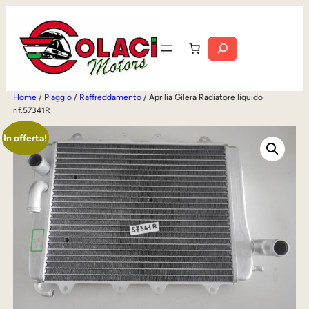
Vai
al
Cerca
contenuto
Home
/
Piaggio
/
Raffreddamento
/ Aprilia Gilera Radiatore liquido
rif.57341R
In offerta!