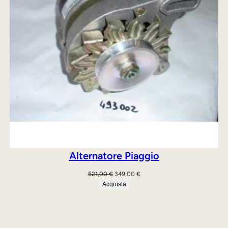
Alternatore Piaggio
Il
Il
521,00
€
349,00
€
prezzo
prezzo
Acquista
originale
attuale
era:
è:
521,00 €.
349,00 €.