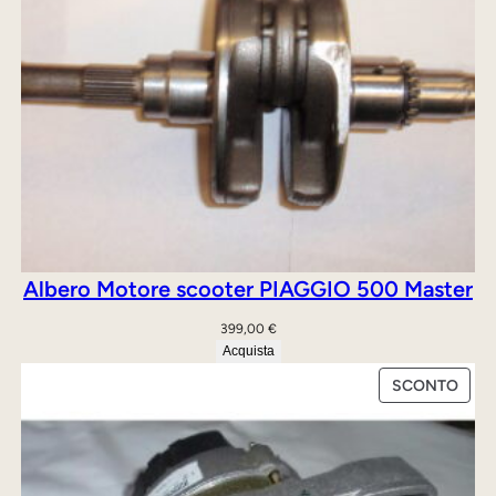
Albero Motore scooter PIAGGIO 500 Master
399,00
€
Acquista
PRO
SCONTO
IN
OFFE