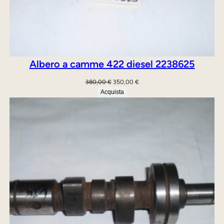
3
4
1
R
q
Albero a camme 422 diesel 2238625
u
Il
Il
380,00
€
350,00
€
a
prezzo
prezzo
Acquista
n
originale
attuale
era:
è:
t
380,00 €.
350,00 €.
i
t
à