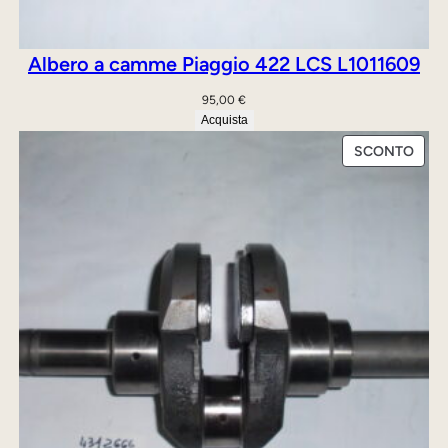
2
7
Albero a camme Piaggio 422 LCS L1011609
3
5
95,00
€
Acquista
0
”
PRO
SCONTO
IN
q
OFFE
u
a
n
t
i
t
à