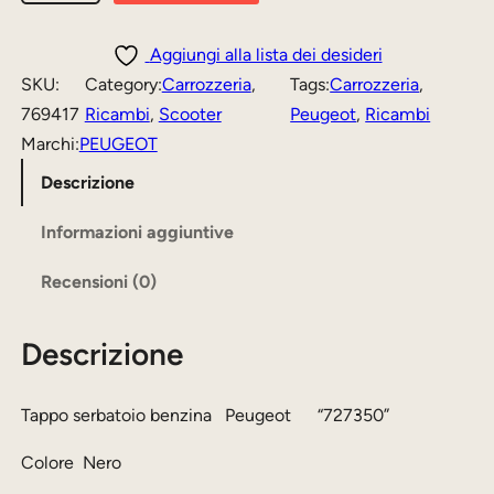
e
e
p
z
z
p
Aggiungi alla lista dei desideri
o
z
z
SKU:
Category:
Carrozzeria
, 
Tags:
Carrozzeria
, 
s
769417
Ricambi
, 
Scooter
Peugeot
, 
Ricambi
o
o
e
Marchi:
PEUGEOT
o
a
r
Descrizione
r
t
b
i
t
a
Informazioni aggiuntive
t
g
u
Recensioni (0)
o
i
a
i
n
l
Descrizione
o
a
e
b
e
l
è
Tappo serbatoio benzina Peugeot “727350”
n
e
:
Colore Nero
z
e
1