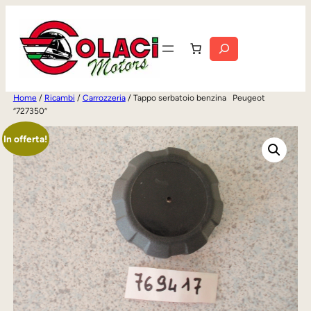
Vai
al
Cerca
contenuto
Home
/
Ricambi
/
Carrozzeria
/ Tappo serbatoio benzina Peugeot
“727350”
In offerta!