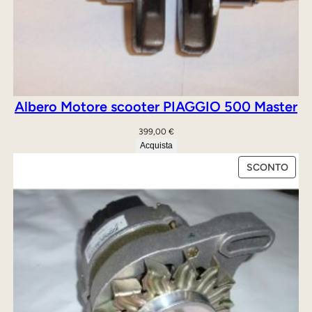
Albero Motore scooter PIAGGIO 500 Master
399,00
€
Acquista
PRO
SCONTO
IN
OFFE