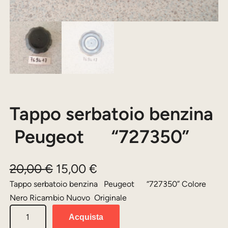
Tappo serbatoio benzina
Peugeot “727350”
I
I
20,00
€
15,00
€
l
l
Tappo serbatoio benzina Peugeot “727350” Colore
Nero Ricambio Nuovo Originale
p
p
T
r
r
Acquista
a