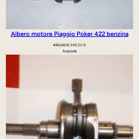
Albero motore Piaggio Poker 422 benzina
Il
Il
430,00
€
349,00
€
prezzo
prezzo
Acquista
originale
attuale
era:
è:
430,00 €.
349,00 €.