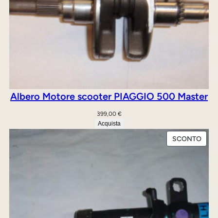
Albero Motore scooter PIAGGIO 500 Master
399,00
€
Acquista
PRO
SCONTO
IN
OFFE