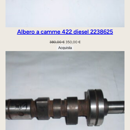
o
t
Albero a camme 422 diesel 2238625
“
Il
Il
380,00
€
350,00
€
prezzo
prezzo
Acquista
7
originale
attuale
3
era:
è:
8
380,00 €.
350,00 €.
8
7
2
”
q
u
a
n