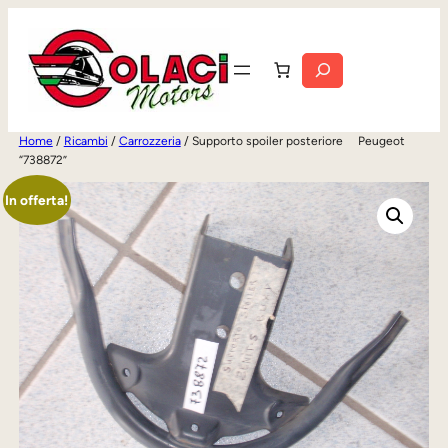
Vai
al
Cerca
contenuto
Home
/
Ricambi
/
Carrozzeria
/ Supporto spoiler posteriore Peugeot
“738872”
In offerta!