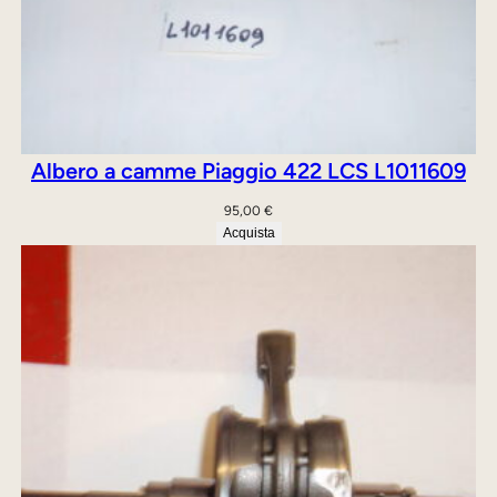
t
i
t
à
Albero a camme Piaggio 422 LCS L1011609
95,00
€
Acquista