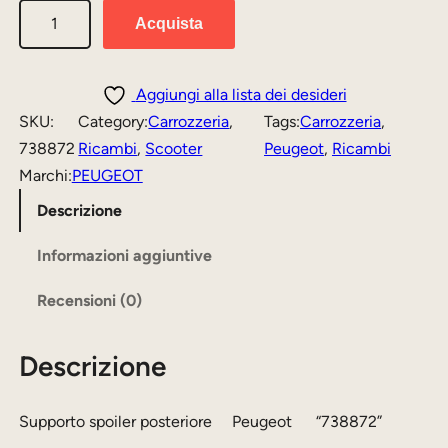
S
r
r
Acquista
u
e
e
p
z
z
p
Aggiungi alla lista dei desideri
o
z
z
SKU:
Category:
Carrozzeria
, 
Tags:
Carrozzeria
, 
r
738872
Ricambi
, 
Scooter
Peugeot
, 
Ricambi
o
o
t
Marchi:
PEUGEOT
o
a
o
Descrizione
r
t
s
i
t
p
Informazioni aggiuntive
o
g
u
Recensioni (0)
i
i
a
l
n
l
Descrizione
e
a
e
r
p
l
è
Supporto spoiler posteriore Peugeot “738872”
o