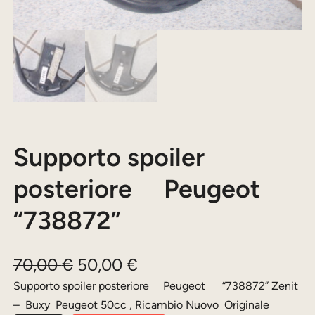
Supporto spoiler
posteriore Peugeot
“738872”
I
I
70,00
€
50,00
€
l
l
Supporto spoiler posteriore Peugeot “738872” Zenit
– Buxy Peugeot 50cc , Ricambio Nuovo Originale
p
p