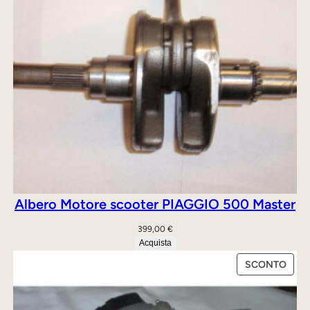
Albero Motore scooter PIAGGIO 500 Master
399,00
€
Acquista
PRO
SCONTO
IN
OFFE