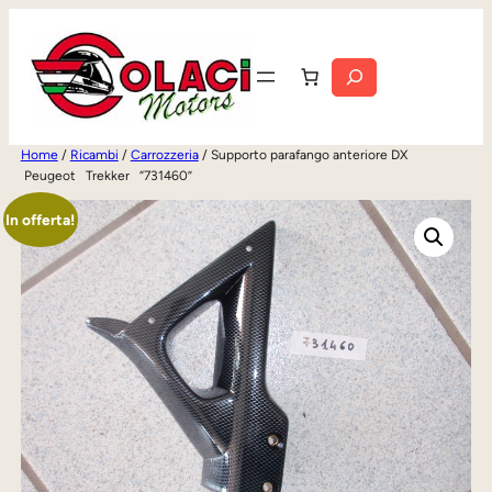
Vai
al
Cerca
contenuto
Home
/
Ricambi
/
Carrozzeria
/ Supporto parafango anteriore DX
Peugeot Trekker “731460”
In offerta!