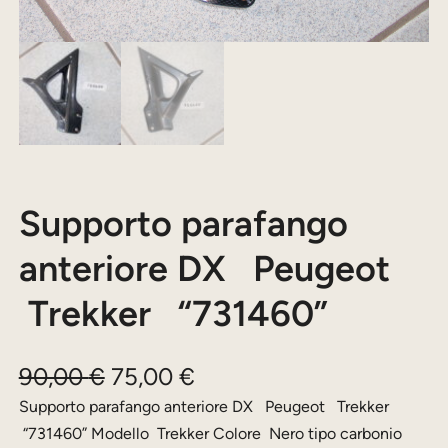
Supporto parafango
anteriore DX Peugeot
Trekker “731460”
I
I
90,00
€
75,00
€
l
l
Supporto parafango anteriore DX Peugeot Trekker
“731460” Modello Trekker Colore Nero tipo carbonio
p
p