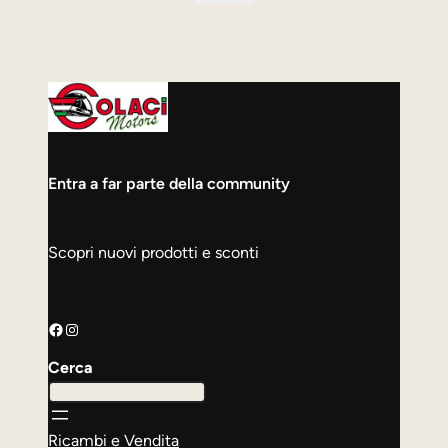
originale
attuale
era:
è:
130,00 €.
109,00 €.
Entra a far parte della community
Scopri nuovi prodotti e sconti
Facebook
Instagram
Cerca
Ricambi e Vendita