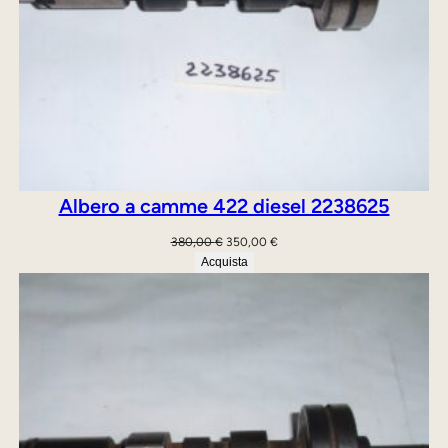
u
g
e
o
t
T
Albero a camme 422 diesel 2238625
r
Il
Il
380,00
€
350,00
€
e
prezzo
prezzo
Acquista
k
originale
attuale
era:
è:
k
380,00 €.
350,00 €.
e
r
“