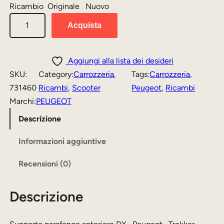
Ricambio Originale Nuovo
r
r
S
Acquista
e
e
u
z
z
p
p
z
z
Aggiungi alla lista dei desideri
o
SKU:
Category:
Carrozzeria
, 
Tags:
Carrozzeria
, 
o
o
r
731460
Ricambi
, 
Scooter
Peugeot
, 
Ricambi
o
a
t
Marchi:
PEUGEOT
r
t
o
Descrizione
i
t
p
a
Informazioni aggiuntive
g
u
r
i
a
Recensioni (0)
a
n
l
f
a
e
Descrizione
a
n
l
è
g