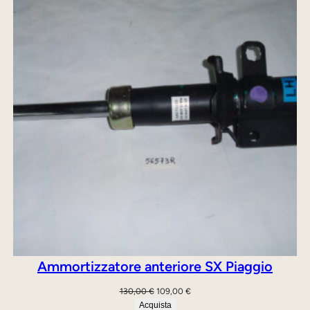
IN
521,00 €.
349,00 €.
OFFE
Ammortizzatore anteriore SX Piaggio
Il
Il
130,00
€
109,00
€
prezzo
prezzo
Acquista