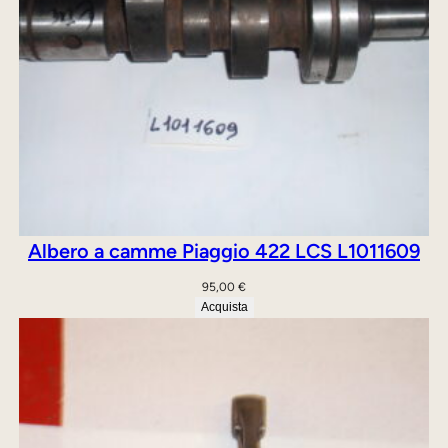
7
3
1
4
6
0
”
q
u
Albero a camme Piaggio 422 LCS L1011609
a
n
95,00
€
Acquista
t
i
t
à