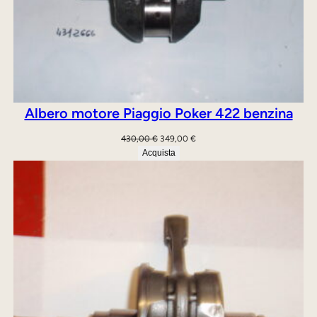
Albero motore Piaggio Poker 422 benzina
Il
Il
430,00
€
349,00
€
prezzo
prezzo
Acquista
originale
attuale
era:
è:
430,00 €.
349,00 €.