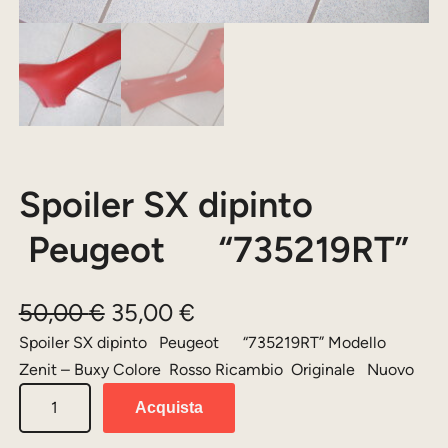
Spoiler SX dipinto
Peugeot “735219RT”
I
I
50,00
€
35,00
€
l
l
Spoiler SX dipinto Peugeot “735219RT” Modello
Zenit – Buxy Colore Rosso Ricambio Originale Nuovo
p
p
S
r
r
Acquista
p
e
e