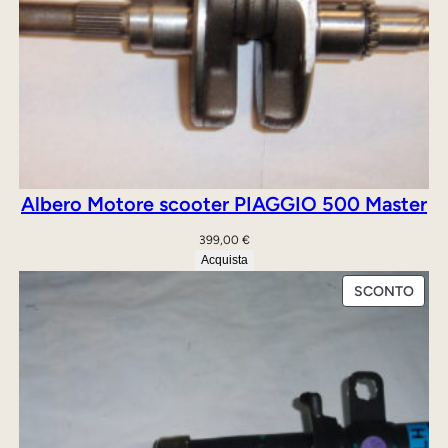
Albero Motore scooter PIAGGIO 500 Master
399,00
€
Acquista
PRO
SCONTO
IN
OFFE