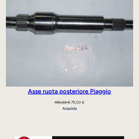
Asse ruota posteriore Piaggio
Il
Il
190,00
€
79,00
€
prezzo
prezzo
Acquista
originale
attuale
era:
è:
190,00 €.
79,00 €.