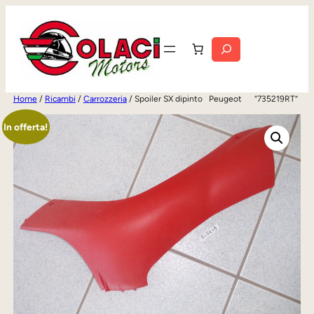
Vai
al
Cerca
contenuto
Home
/
Ricambi
/
Carrozzeria
/ Spoiler SX dipinto Peugeot “735219RT”
In offerta!