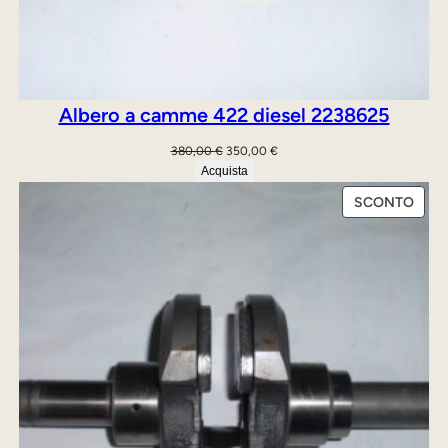
T
”
q
u
Albero a camme 422 diesel 2238625
a
Il
Il
380,00
€
350,00
€
n
prezzo
prezzo
Acquista
t
originale
attuale
PRO
SCONTO
era:
è:
i
IN
380,00 €.
350,00 €.
t
OFFE
à