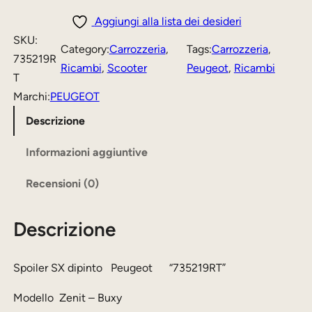
o
z
z
i
Aggiungi alla lista dei desideri
l
z
z
SKU:
Category:
Carrozzeria
, 
Tags:
Carrozzeria
, 
e
735219R
o
o
Ricambi
, 
Scooter
Peugeot
, 
Ricambi
r
T
o
a
S
Marchi:
PEUGEOT
r
t
X
Descrizione
i
t
d
i
Informazioni aggiuntive
g
u
p
i
a
Recensioni (0)
i
n
l
n
a
e
Descrizione
t
o
l
è
Spoiler SX dipinto Peugeot “735219RT”
e
:
e
3
Modello Zenit – Buxy
P