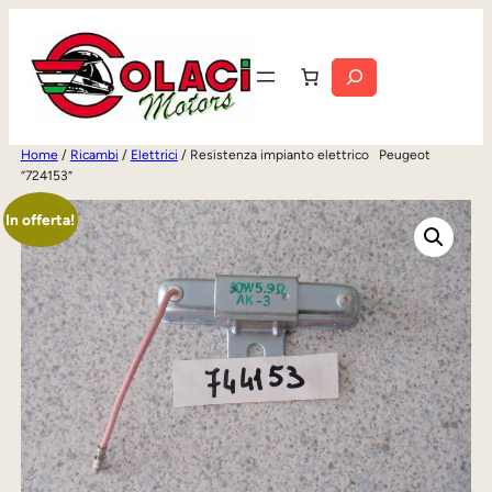
Vai
al
Cerca
contenuto
Home
/
Ricambi
/
Elettrici
/ Resistenza impianto elettrico Peugeot
“724153”
In offerta!