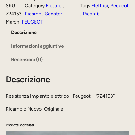
s
z
z
SKU:
Category:
Elettrici
, 
Tags:
Elettrici
, 
Peugeot
t
724153
Ricambi
, 
Scooter
, 
Ricambi
o
o
e
Marchi:
PEUGEOT
o
a
n
Descrizione
r
t
z
i
t
a
Informazioni aggiuntive
i
g
u
Recensioni (0)
m
i
a
p
n
l
Descrizione
i
a
e
a
n
l
è
Resistenza impianto elettrico Peugeot “724153”
t
e
:
Ricambio Nuovo Originale
o
e
1
e
r
5
Prodotti correlati
l