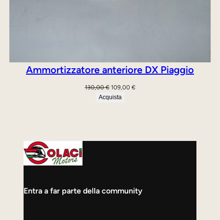
Ammortizzatore anteriore DX Piaggio
Il
Il
130,00
€
109,00
€
prezzo
prezzo
Acquista
originale
attuale
era:
è:
130,00 €.
109,00 €.
Entra a far parte della community