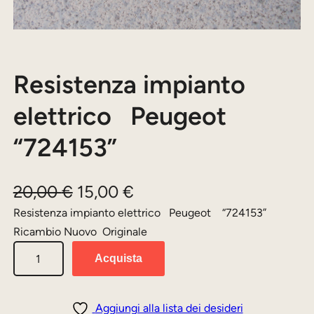
Resistenza impianto
elettrico Peugeot
“724153”
I
I
20,00
€
15,00
€
l
l
Resistenza impianto elettrico Peugeot “724153”
Ricambio Nuovo Originale
p
p
R
r
r
Acquista
e
e
e
s
z
z
i
Aggiungi alla lista dei desideri