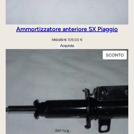
Ammortizzatore anteriore SX Piaggio
Il
Il
130,00
€
109,00
€
prezzo
prezzo
Acquista
originale
attuale
PRO
SCONTO
era:
è:
IN
130,00 €.
109,00 €.
OFFE