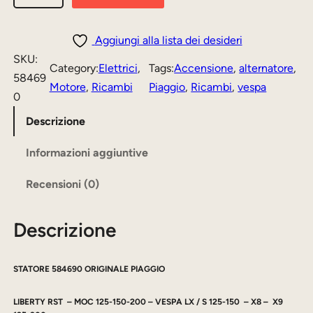
i
z
z
a
g
z
z
Aggiungi alla lista dei desideri
g
SKU:
o
o
Category:
Elettrici
, 
Tags:
Accensione
, 
alternatore
, 
i
58469
o
a
Motore
, 
Ricambi
Piaggio
, 
Ricambi
, 
vespa
o
0
r
t
S
Descrizione
i
t
t
a
Informazioni aggiuntive
g
u
t
i
a
Recensioni (0)
o
n
l
r
a
e
Descrizione
e
A
l
è
l
e
:
STATORE 584690 ORIGINALE PIAGGIO
t
e
6
e
LIBERTY RST – MOC 125-150-200 – VESPA LX / S 125-150 – X8 – X9