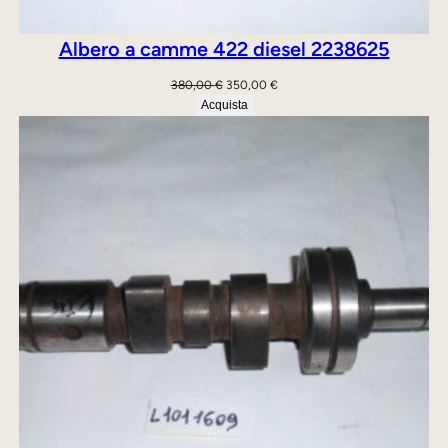
Albero a camme 422 diesel 2238625
Il
Il
380,00
€
350,00
€
prezzo
prezzo
Acquista
originale
attuale
era:
è:
380,00 €.
350,00 €.