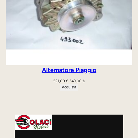
Alternatore Piaggio
Il
Il
521,00
€
349,00
€
prezzo
prezzo
Acquista
originale
attuale
era:
è:
521,00 €.
349,00 €.