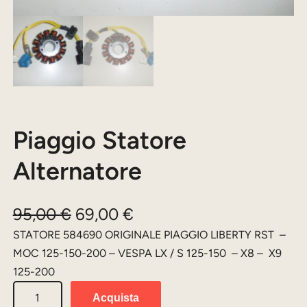
Piaggio Statore
Alternatore
I
I
95,00
€
69,00
€
l
l
STATORE 584690 ORIGINALE PIAGGIO LIBERTY RST –
MOC 125-150-200 – VESPA LX / S 125-150 – X8 – X9
p
p
125-200
r
r
P
Acquista
e
e