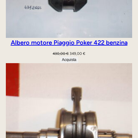
Albero motore Piaggio Poker 422 benzina
Il
Il
430,00
€
349,00
€
prezzo
prezzo
Acquista
originale
attuale
era:
è:
430,00 €.
349,00 €.