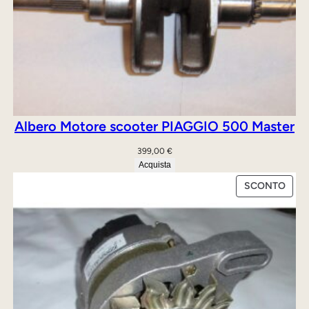
Albero Motore scooter PIAGGIO 500 Master
399,00
€
Acquista
PRO
SCONTO
IN
OFFE