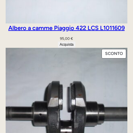
Albero a camme Piaggio 422 LCS L1011609
95,00
€
Acquista
PRO
SCONTO
IN
OFFE