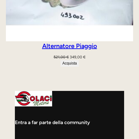
Alternatore Piaggio
Il
Il
521,00
€
349,00
€
prezzo
prezzo
Acquista
originale
attuale
era:
è:
521,00 €.
349,00 €.
Entra a far parte della community