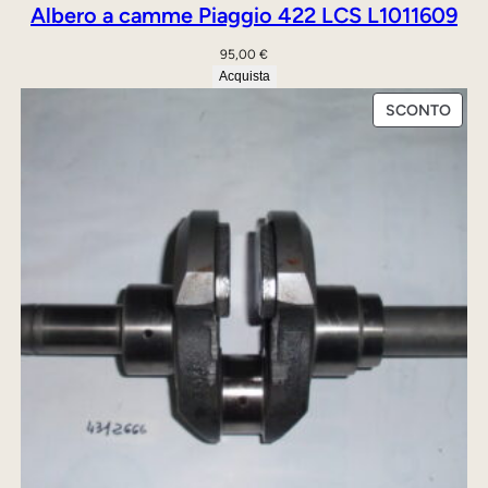
Albero a camme Piaggio 422 LCS L1011609
95,00
€
Acquista
PRO
SCONTO
IN
OFFE