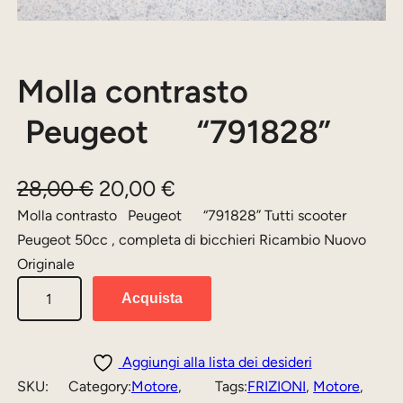
Molla contrasto
Peugeot “791828”
I
I
28,00
€
20,00
€
l
l
Molla contrasto Peugeot “791828” Tutti scooter
Peugeot 50cc , completa di bicchieri Ricambio Nuovo
p
p
Originale
r
r
M
Acquista
e
e
o
z
z
l
l
z
z
Aggiungi alla lista dei desideri
a
SKU:
Category:
Motore
, 
Tags:
FRIZIONI
, 
Motore
, 
o
o