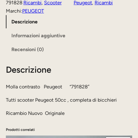
c
791828
Ricambi
, 
Scooter
Peugeot
, 
Ricambi
o
a
o
Marchi:
PEUGEOT
r
t
n
Descrizione
i
t
t
r
Informazioni aggiuntive
g
u
a
i
a
Recensioni (0)
s
n
l
t
a
e
Descrizione
o
l
è
Molla contrasto Peugeot “791828”
e
:
P
e
2
Tutti scooter Peugeot 50cc , completa di bicchieri
e
r
0
u
Ricambio Nuovo Originale
a
,
g
e
:
0
Prodotti correlati
o