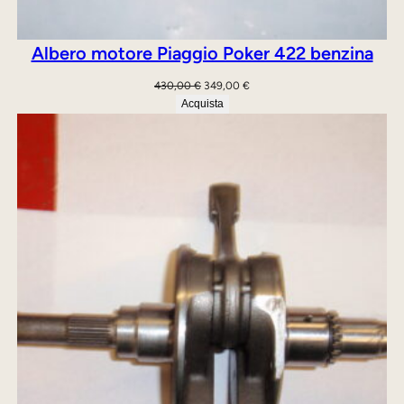
Albero motore Piaggio Poker 422 benzina
Il
Il
430,00
€
349,00
€
prezzo
prezzo
Acquista
originale
attuale
era:
è:
430,00 €.
349,00 €.