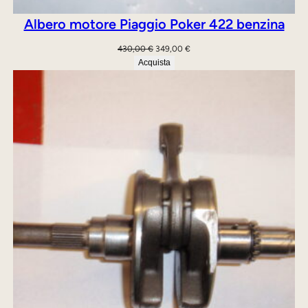
8
Albero motore Piaggio Poker 422 benzina
”
Il
Il
430,00
€
349,00
€
q
prezzo
prezzo
Acquista
u
originale
attuale
era:
è:
a
430,00 €.
349,00 €.
n
t
i
t
à