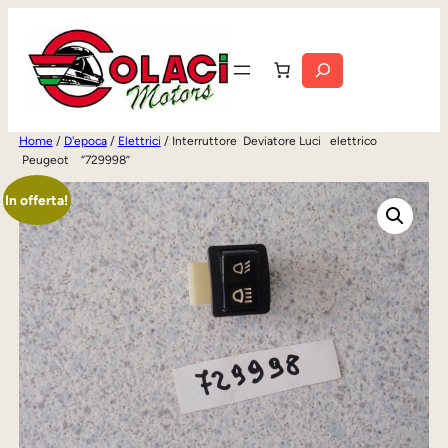
Vai
al
Cerca
contenuto
Home
/
D'epoca
/
Elettrici
/ Interruttore Deviatore Luci elettrico
Peugeot “729998”
In offerta!