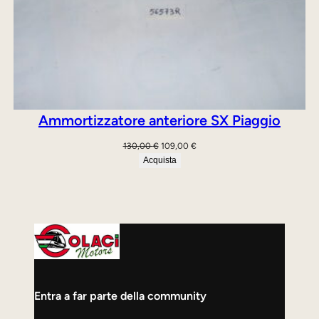
Ammortizzatore anteriore SX Piaggio
Il
Il
130,00
€
109,00
€
prezzo
prezzo
Acquista
originale
attuale
era:
è:
130,00 €.
109,00 €.
Entra a far parte della community