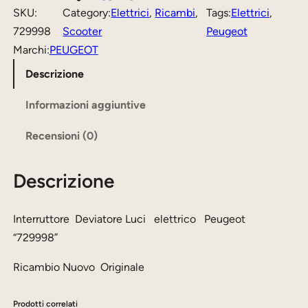
r
z
z
SKU:
Category:
Elettrici
, 
Ricambi
, 
Tags:
Elettrici
, 
r
729998
Scooter
Peugeot
o
o
u
Marchi:
PEUGEOT
o
a
t
Descrizione
r
t
t
i
t
o
Informazioni aggiuntive
r
g
u
Recensioni (0)
e
i
a
n
l
Descrizione
D
a
e
e
v
l
è
Interruttore Deviatore Luci elettrico Peugeot
i
“729998”
e
:
a
e
1
Ricambio Nuovo Originale
t
r
5
o
Prodotti correlati