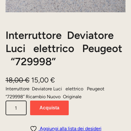
Interruttore Deviatore
Luci elettrico Peugeot
“729998”
I
I
18,00
€
15,00
€
l
l
Interruttore Deviatore Luci elettrico Peugeot
“729998” Ricambio Nuovo Originale
p
p
I
r
r
Acquista
n
e
e
t
z
z
e
Aggiungi alla lista dei desideri