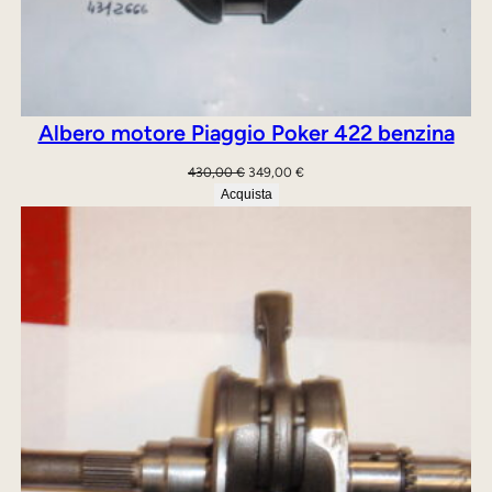
à
Albero motore Piaggio Poker 422 benzina
Il
Il
430,00
€
349,00
€
prezzo
prezzo
Acquista
originale
attuale
era:
è:
430,00 €.
349,00 €.