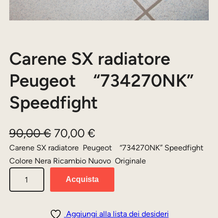
Carene SX radiatore
Peugeot “734270NK”
Speedfight
I
I
90,00
€
70,00
€
l
l
Carene SX radiatore Peugeot “734270NK” Speedfight
Colore Nera Ricambio Nuovo Originale
p
p
C
r
r
Acquista
a
e
e
r
z
z
e
Aggiungi alla lista dei desideri