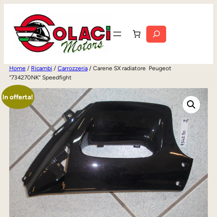
Vai
al
Cerca
contenuto
Home
/
Ricambi
/
Carrozzeria
/ Carene SX radiatore Peugeot
“734270NK” Speedfight
In offerta!