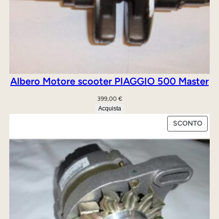
Albero Motore scooter PIAGGIO 500 Master
399,00
€
Acquista
PRO
SCONTO
IN
OFFE