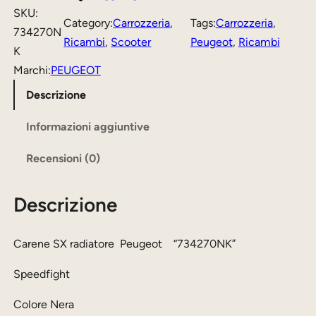
n
z
z
SKU:
Category:
Carrozzeria
, 
Tags:
Carrozzeria
, 
e
734270N
o
o
Ricambi
, 
Scooter
Peugeot
, 
Ricambi
S
K
o
a
X
Marchi:
PEUGEOT
r
t
r
Descrizione
i
t
a
d
Informazioni aggiuntive
g
u
i
i
a
Recensioni (0)
a
n
l
t
a
e
Descrizione
o
r
l
è
e
Carene SX radiatore Peugeot “734270NK”
e
:
e
7
Speedfight
P
r
0
e
Colore Nera