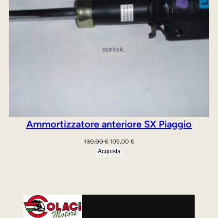
Ammortizzatore anteriore SX Piaggio
Il
Il
130,00
€
109,00
€
prezzo
prezzo
Acquista
originale
attuale
era:
è:
130,00 €.
109,00 €.