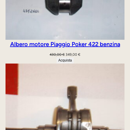
Albero motore Piaggio Poker 422 benzina
Il
Il
430,00
€
349,00
€
prezzo
prezzo
Acquista
originale
attuale
era:
è:
430,00 €.
349,00 €.