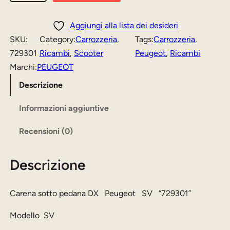
e
e
r
z
z
e
Aggiungi alla lista dei desideri
n
z
z
SKU:
Category:
Carrozzeria
, 
Tags:
Carrozzeria
, 
a
729301
Ricambi
, 
Scooter
Peugeot
, 
Ricambi
o
o
s
Marchi:
PEUGEOT
o
a
o
Descrizione
r
t
t
i
t
t
Informazioni aggiuntive
o
g
u
Recensioni (0)
p
i
a
e
n
l
Descrizione
d
a
e
a
n
l
è
Carena sotto pedana DX Peugeot SV “729301”
a
e
:
Modello SV
D
e
4