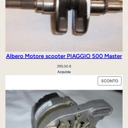
Albero Motore scooter PIAGGIO 500 Master
399,00
€
Acquista
PRO
SCONTO
IN
OFFE