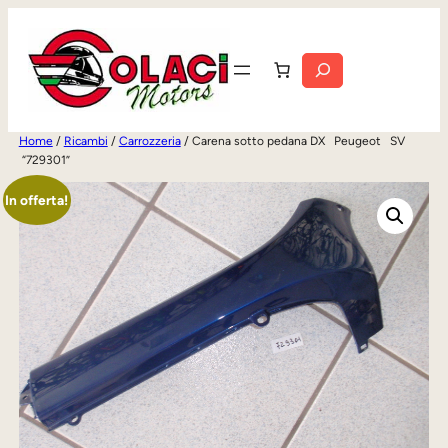
Vai
al
Cerca
contenuto
Home
/
Ricambi
/
Carrozzeria
/ Carena sotto pedana DX Peugeot SV
“729301”
In offerta!