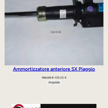
Ammortizzatore anteriore SX Piaggio
Il
Il
130,00
€
109,00
€
prezzo
prezzo
Acquista
originale
attuale
era:
è:
130,00 €.
109,00 €.