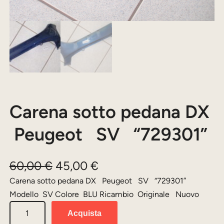
Carena sotto pedana DX
Peugeot SV “729301”
I
I
60,00
€
45,00
€
l
l
Carena sotto pedana DX Peugeot SV “729301”
Modello SV Colore BLU Ricambio Originale Nuovo
p
p
C
r
r
Acquista
a