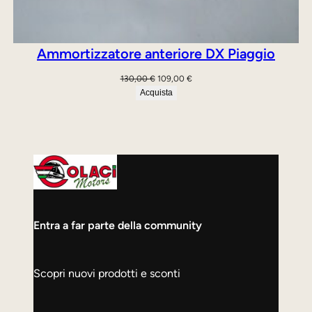
Ammortizzatore anteriore DX Piaggio
Il
Il
130,00
€
109,00
€
prezzo
prezzo
Acquista
originale
attuale
era:
è:
130,00 €.
109,00 €.
Entra a far parte della community
Scopri nuovi prodotti e sconti