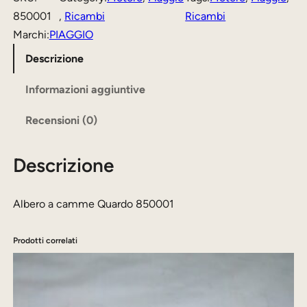
o
z
z
850001
, 
Ricambi
Ricambi
a
Marchi:
PIAGGIO
o
o
c
Descrizione
o
a
a
r
t
m
Informazioni aggiuntive
i
t
m
Recensioni (0)
e
g
u
Q
i
a
Descrizione
u
n
l
a
a
e
r
Albero a camme Quardo 850001
d
l
è
o
e
:
Prodotti correlati
8
e
2
5
r
6
0