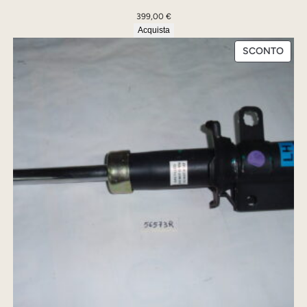
399,00
€
Acquista
PRO
SCONTO
IN
OFFE