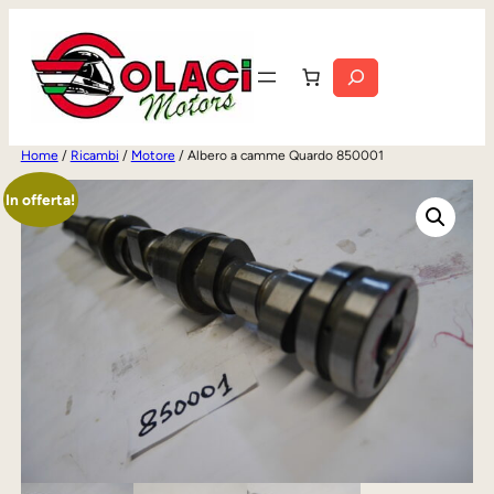
Vai
al
Cerca
contenuto
Home
/
Ricambi
/
Motore
/ Albero a camme Quardo 850001
In offerta!