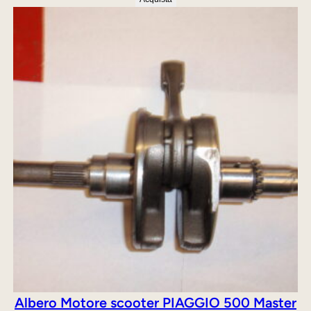
originale
attuale
era:
è:
430,00 €.
349,00 €.
Albero Motore scooter PIAGGIO 500 Master