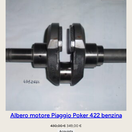
IN
OFFE
Albero motore Piaggio Poker 422 benzina
Il
Il
430,00
€
349,00
€
prezzo
prezzo
Acquista