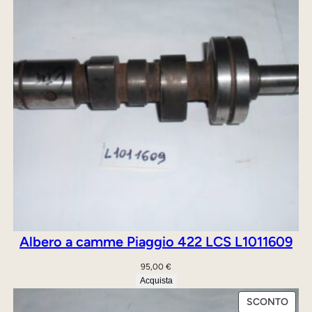
a
0
0
0
:
,
1
9
0
q
1
0
u
0
a
n
,
€
t
0
.
i
0
t
à
€
.
Albero a camme Piaggio 422 LCS L1011609
95,00
€
Acquista
PRO
SCONTO