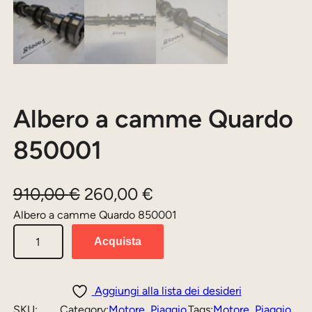
Albero a camme Quardo
850001
I
I
910,00
€
260,00
€
l
l
Albero a camme Quardo 850001
A
p
p
Acquista
l
r
r
b
e
e
e
Aggiungi alla lista dei desideri
z
z
r
SKU:
Category:
Motore
, 
Piaggio
Tags:
Motore
, 
Piaggio
, 