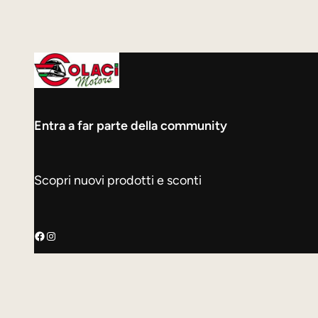
originale
attuale
era:
è:
380,00 €.
350,00 €.
Entra a far parte della community
Scopri nuovi prodotti e sconti
Facebook
Instagram