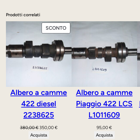
Prodotti correlati
PRODOTTO
SCONTO
IN
OFFERTA
Albero a camme
Albero a camme
422 diesel
Piaggio 422 LCS
2238625
L1011609
Il
Il
380,00
€
350,00
€
95,00
€
prezzo
prezzo
Acquista
Acquista