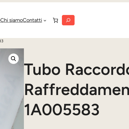
Cerca
o
Chi siamo
Contatti
83
Tubo Raccord
Raffreddamen
1A005583