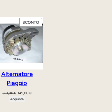
PRODOTTO
SCONTO
IN
OFFERTA
Alternatore
Piaggio
Il
Il
521,00
€
349,00
€
prezzo
prezzo
Acquista
originale
attuale
era:
è: