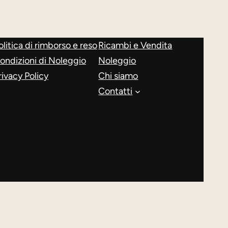
521,00 €.
349,00 €.
olitica di rimborso e reso
Ricambi e Vendita
ondizioni di Noleggio
Noleggio
rivacy Policy
Chi siamo
Contatti