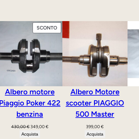
R
a
f
PRODOTTO
f
SCONTO
IN
r
OFFERTA
e
d
d
a
m
Albero motore
Albero Motore
e
Piaggio Poker 422
scooter PIAGGIO
n
t
benzina
500 Master
o
Il
Il
430,00
€
349,00
€
399,00
€
1
prezzo
prezzo
Acquista
Acquista