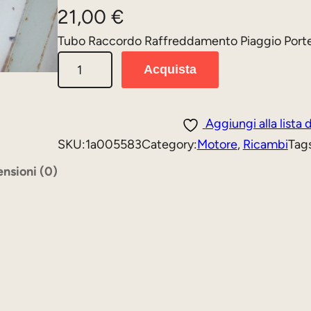
21,00
€
Tubo Raccordo Raffreddamento Piaggio Port
T
Acquista
u
b
o
Aggiungi alla lista 
R
SKU:
1a005583
Category:
Motore
, 
Ricambi
Tag
a
nsioni (0)
c
c
o
r
d
o