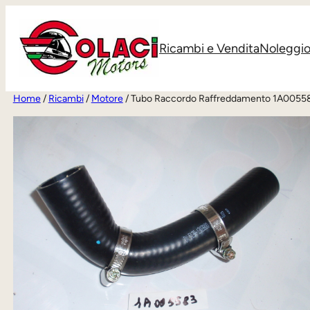
Vai
al
Ricambi e Vendita
Noleggi
contenuto
Home
/
Ricambi
/
Motore
/ Tubo Raccordo Raffreddamento 1A0055