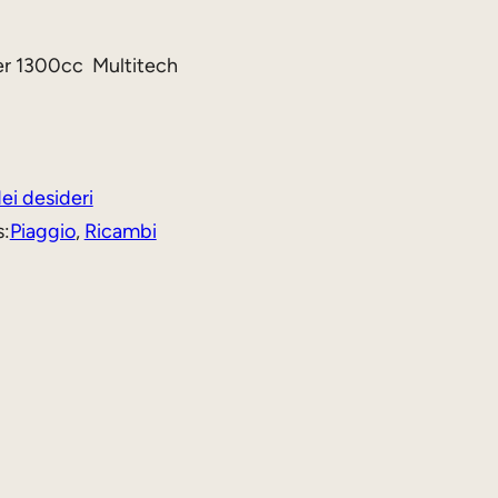
er 1300cc Multitech
dei desideri
s:
Piaggio
, 
Ricambi