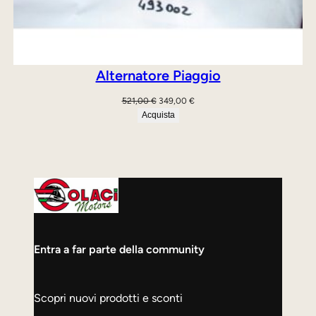
Alternatore Piaggio
Il
Il
521,00
€
349,00
€
prezzo
prezzo
Acquista
originale
attuale
era:
è:
521,00 €.
349,00 €.
Entra a far parte della community
Scopri nuovi prodotti e sconti