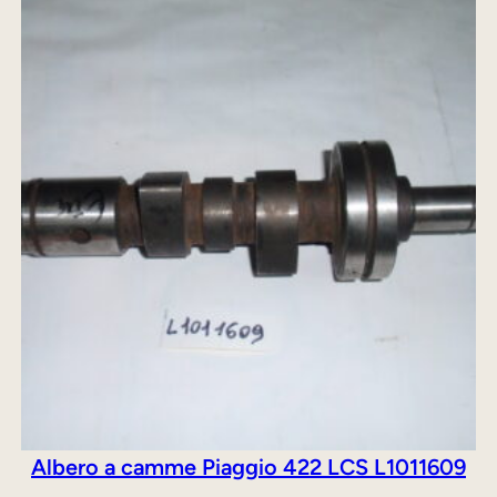
originale
attuale
era:
è:
380,00 €.
350,00 €.
Albero a camme Piaggio 422 LCS L1011609