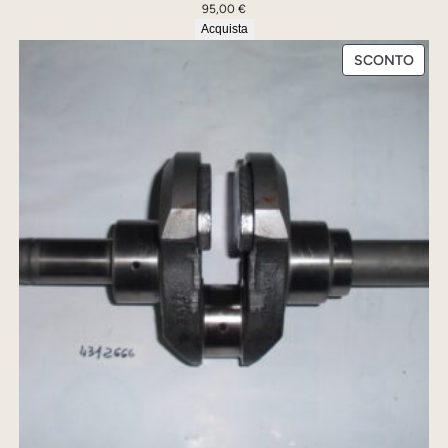
95,00
€
Acquista
PRO
SCONTO
IN
OFFE