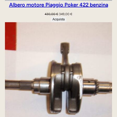
Albero motore Piaggio Poker 422 benzina
Il
Il
430,00
€
349,00
€
prezzo
prezzo
Acquista
originale
attuale
era:
è:
430,00 €.
349,00 €.