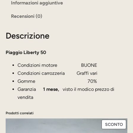
i
Informazioni aggiuntive
a
Recensioni (0)
g
g
Descrizione
i
o
L
Piaggio Liberty
50
i
Condizioni motore BUONE
b
Condizioni carrozzeria Graffi vari
e
Gomme 70%
r
Garanzia
1 mese,
visto il modico prezzo di
t
vendita
y
Prodotti correlati
5
0
PRO
SCONTO
q
IN