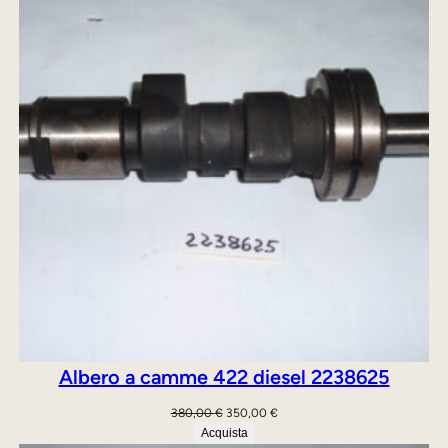
OFFE
u
a
n
t
i
t
à
Albero a camme 422 diesel 2238625
Il
Il
380,00
€
350,00
€
prezzo
prezzo
Acquista