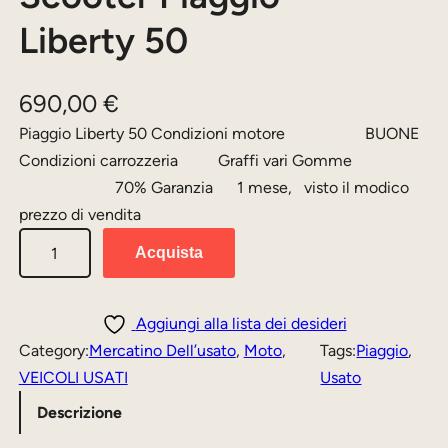
Liberty 50
690,00
€
Piaggio Liberty 50 Condizioni motore BUONE
Condizioni carrozzeria Graffi vari Gomme
70% Garanzia 1 mese, visto il modico
prezzo di vendita
S
Acquista
c
o
o
Aggiungi alla lista dei desideri
t
Category:
Mercatino Dell’usato
, 
Moto
, 
Tags:
Piaggio
, 
e
VEICOLI USATI
Usato
r
Descrizione
P