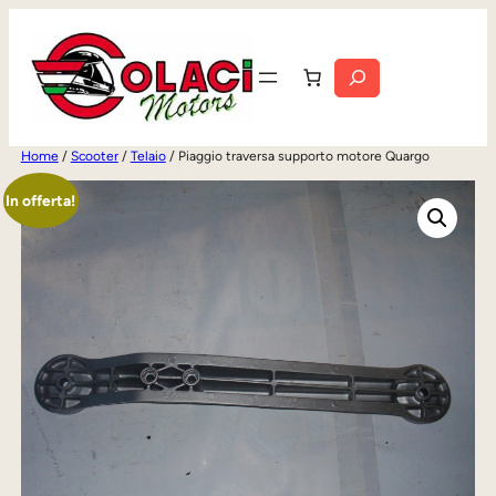
Vai
al
Cerca
contenuto
Home
/
Scooter
/
Telaio
/ Piaggio traversa supporto motore Quargo
In offerta!