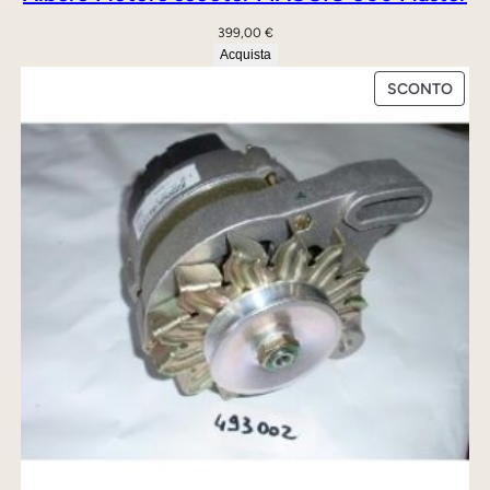
399,00
€
Acquista
PRO
SCONTO
IN
OFFE