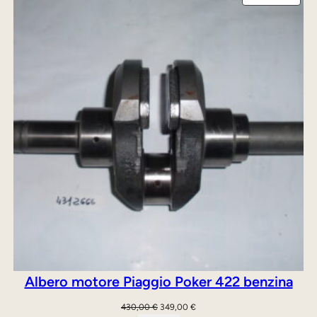
IN
380,00 €.
350,00 €.
a
OFFE
n
t
i
t
à
Albero motore Piaggio Poker 422 benzina
Il
Il
430,00
€
349,00
€