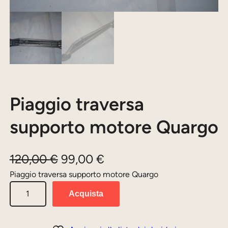
Piaggio traversa
supporto motore Quargo
I
I
120,00
€
99,00
€
l
l
Piaggio traversa supporto motore Quargo
P
p
p
Acquista
i
r
r
a
e
e