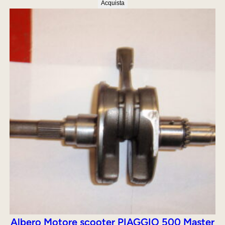
prezzo
prezzo
Acquista
originale
attuale
era:
è:
430,00 €.
349,00 €.
Albero Motore scooter PIAGGIO 500 Master