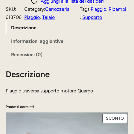
g
Aggiungi alla lista dei desideri
z
z
g
SKU:
Category:
Carrozzeria
, 
Tags:
Piaggio
, 
Ricambi
i
z
z
613706
Piaggio
, 
Telaio
, 
Supporto
o
o
o
Descrizione
t
o
a
r
Informazioni aggiuntive
r
t
a
Recensioni (0)
i
t
v
e
g
u
Descrizione
r
i
a
s
n
l
a
Piaggio traversa supporto motore Quargo
a
e
s
u
l
è
Prodotti correlati
p
e
:
PRO
SCONTO
p
IN
e
9
o
OFFE