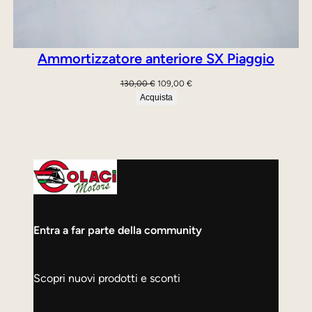
Ammortizzatore anteriore SX Piaggio
Il
Il
130,00
€
109,00
€
prezzo
prezzo
Acquista
originale
attuale
era:
è:
130,00 €.
109,00 €.
Entra a far parte della community
Scopri nuovi prodotti e sconti