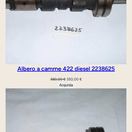
0
i
t
,
€
à
0
.
0
€
.
Albero a camme 422 diesel 2238625
Il
Il
380,00
€
350,00
€
prezzo
prezzo
Acquista
originale
attuale
era:
è:
380,00 €.
350,00 €.