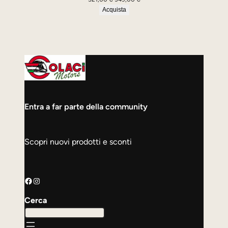
prezzo
prezzo
Acquista
originale
attuale
era:
è:
521,00 €.
349,00 €.
Entra a far parte della community
Scopri nuovi prodotti e sconti
Facebook
Instagram
Cerca