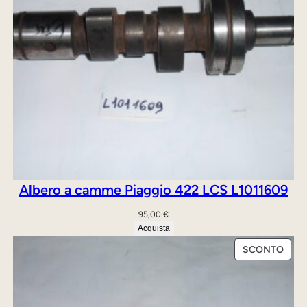
Albero a camme Piaggio 422 LCS L1011609
95,00
€
Acquista
PRO
SCONTO
IN
OFFE