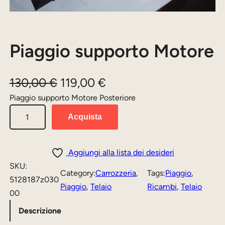
Piaggio supporto Motore
I
I
130,00
€
119,00
€
l
l
Piaggio supporto Motore Posteriore
P
p
p
Acquista
i
r
r
a
e
e
g
Aggiungi alla lista dei desideri
z
z
g
SKU:
Category:
Carrozzeria
, 
Tags:
Piaggio
, 
i
z
z
5128187z030
Piaggio
, 
Telaio
Ricambi
, 
Telaio
o
00
o
o
s
Descrizione
o
a
u