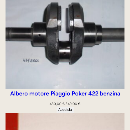
Albero motore Piaggio Poker 422 benzina
Il
Il
430,00
€
349,00
€
prezzo
prezzo
Acquista
originale
attuale
era:
è:
430,00 €.
349,00 €.