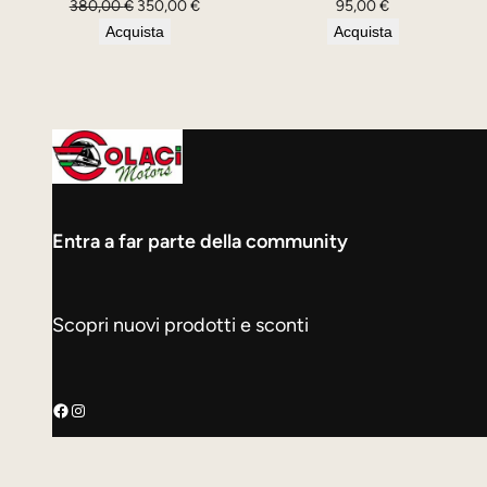
Il
Il
380,00
€
350,00
€
95,00
€
prezzo
prezzo
Acquista
Acquista
originale
attuale
era:
è:
380,00 €.
350,00 €.
Entra a far parte della community
Scopri nuovi prodotti e sconti
Facebook
Instagram