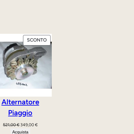
PRODOTTO
SCONTO
IN
OFFERTA
Alternatore
Piaggio
Il
Il
521,00
€
349,00
€
prezzo
prezzo
Acquista