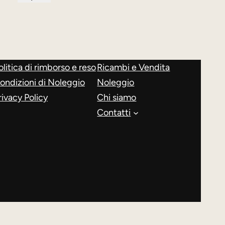
originale
attuale
era:
è:
521,00 €.
349,00 €.
olitica di rimborso e reso
Ricambi e Vendita
ondizioni di Noleggio
Noleggio
rivacy Policy
Chi siamo
Contatti