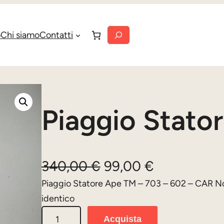
Cerca
o
Chi siamo
Contatti
Piaggio Stato
I
I
340,00
€
99,00
€
l
l
Piaggio Statore Ape TM – 703 – 602 – CAR N
identico
p
p
P
Acquista