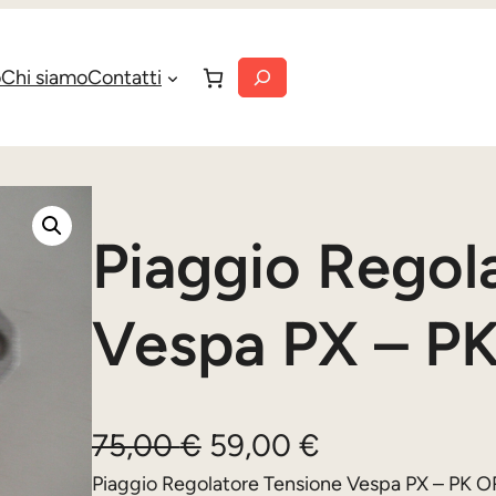
Cerca
o
Chi siamo
Contatti
Piaggio Regol
Vespa PX – P
I
I
75,00
€
59,00
€
l
l
Piaggio Regolatore Tensione Vespa PX – PK 