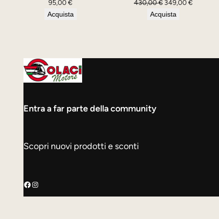
Il
Il
95,00
€
430,00
€
349,00
€
prezzo
prezzo
Acquista
Acquista
originale
attuale
era:
è:
430,00 €.
349,00 €
Entra a far parte della community
Scopri nuovi prodotti e sconti
Facebook
Instagram