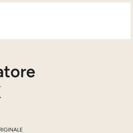
atore
K
ORIGINALE