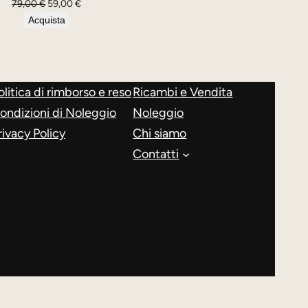
Il
Il
79,00
€
59,00
€
prezzo
prezzo
Acquista
originale
attuale
era:
è:
79,00 €.
59,00 €.
olitica di rimborso e reso
Ricambi e Vendita
ondizioni di Noleggio
Noleggio
rivacy Policy
Chi siamo
Contatti