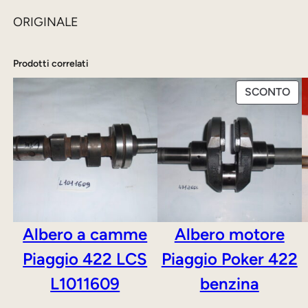
ORIGINALE
Prodotti correlati
PR
SCONTO
IN
OF
Albero a camme
Albero motore
Piaggio 422 LCS
Piaggio Poker 422
L1011609
benzina