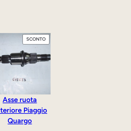
TTO
PRODOTTO
SCONTO
IN
TA
OFFERTA
Asse ruota
teriore Piaggio
Quargo