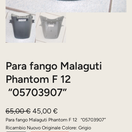
Para fango Malaguti
Phantom F 12
“05703907”
I
I
65,00
€
45,00
€
l
l
Para fango Malaguti Phantom F 12 “05703907”
Ricambio Nuovo Originale Colore: Grigio
p
p