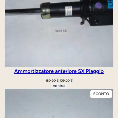
Ammortizzatore anteriore SX Piaggio
Il
Il
130,00
€
109,00
€
prezzo
prezzo
Acquista
originale
attuale
PRO
SCONTO
era:
è:
IN
130,00 €.
109,00 €.
OFFE