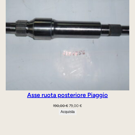
Asse ruota posteriore Piaggio
Il
Il
190,00
€
79,00
€
prezzo
prezzo
Acquista
originale
attuale
era:
è:
190,00 €.
79,00 €.