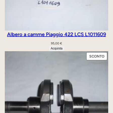
0
3
9
0
7
Albero a camme Piaggio 422 LCS L1011609
”
q
95,00
€
Acquista
u
a
PRO
SCONTO
IN
n
OFFE
t
i
t
à