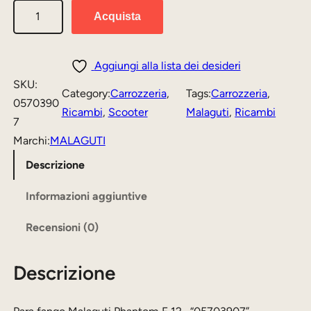
P
r
r
Acquista
a
e
e
r
z
z
a
Aggiungi alla lista dei desideri
f
z
z
SKU:
Category:
Carrozzeria
, 
Tags:
Carrozzeria
, 
a
0570390
o
o
Ricambi
, 
Scooter
Malaguti
, 
Ricambi
n
7
o
a
g
Marchi:
MALAGUTI
r
t
o
Descrizione
i
t
M
a
Informazioni aggiuntive
g
u
l
i
a
Recensioni (0)
a
n
l
g
a
e
Descrizione
u
t
l
è
i