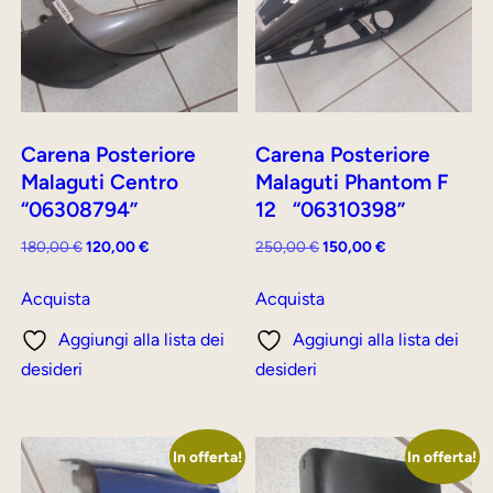
Carena Posteriore
Carena Posteriore
Malaguti Centro
Malaguti Phantom F
“06308794”
12 “06310398”
Il
Il
Il
Il
180,00
€
120,00
€
250,00
€
150,00
€
prezzo
prezzo
prezzo
prezzo
originale
attuale
originale
attuale
Acquista
Acquista
era:
è:
era:
è:
Aggiungi alla lista dei
Aggiungi alla lista dei
180,00 €.
120,00 €.
250,00 €.
150,00 €.
desideri
desideri
In offerta!
In offerta!