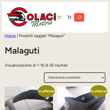
Vai
al
Cerca
contenuto
Home
/ Prodotti taggati “Malaguti”
Malaguti
Visualizzazione di 1-16 di 26 risultati
In offerta!
In offerta!