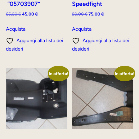
“05703907”
Speedfight
Il
Il
Il
Il
65,00
€
45,00
€
90,00
€
75,00
€
prezzo
prezzo
prezzo
prezzo
originale
attuale
originale
attuale
Acquista
Acquista
era:
è:
era:
è:
Aggiungi alla lista dei
Aggiungi alla lista dei
65,00 €.
45,00 €.
90,00 €.
75,00 €.
desideri
desideri
In offerta!
In offerta!