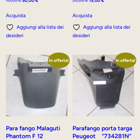
Il
Il
Il
Il
70,00
€
50,00
€
20,00
€
15,00
€
prezzo
prezzo
prezzo
prezzo
originale
attuale
originale
attuale
Acquista
Acquista
era:
è:
era:
è:
Aggiungi alla lista dei
Aggiungi alla lista dei
70,00 €.
50,00 €.
20,00 €.
15,00 €.
desideri
desideri
In offerta!
In offerta!
Para fango Malaguti
Parafango porta targa
Phantom F 12
Peugeot “734281N”