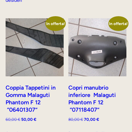
desideri
In offerta!
In offerta!
Coppia Tappetini in
Copri manubrio
Gomma Malaguti
inferiore Malaguti
Phantom F 12
Phantom F 12
“06401307”
“07118407”
Il
Il
Il
Il
60,00
€
50,00
€
80,00
€
70,00
€
prezzo
prezzo
prezzo
prezzo