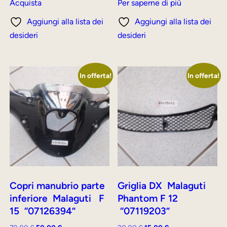
originale
attuale
originale
attuale
Acquista
Per saperne di più
era:
è:
era:
è:
Aggiungi alla lista dei
Aggiungi alla lista dei
60,00 €.
50,00 €.
80,00 €.
70,00 €.
desideri
desideri
In offerta!
In offerta!
Copri manubrio parte
Griglia DX Malaguti
inferiore Malaguti F
Phantom F 12
15 “07126394”
“07119203”