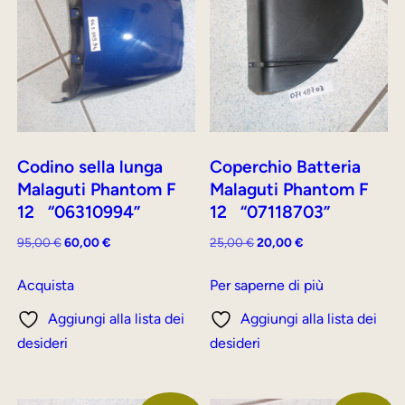
Codino sella lunga
Coperchio Batteria
Malaguti Phantom F
Malaguti Phantom F
12 “06310994”
12 “07118703”
Il
Il
Il
Il
95,00
€
60,00
€
25,00
€
20,00
€
prezzo
prezzo
prezzo
prezzo
originale
attuale
originale
attuale
Acquista
Per saperne di più
era:
è:
era:
è:
Aggiungi alla lista dei
Aggiungi alla lista dei
95,00 €.
60,00 €.
25,00 €.
20,00 €.
desideri
desideri