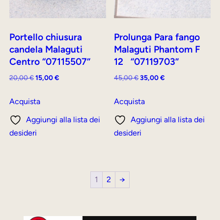
Portello chiusura
Prolunga Para fango
candela Malaguti
Malaguti Phantom F
Centro “07115507”
12 “07119703”
Il
Il
Il
Il
20,00
€
15,00
€
45,00
€
35,00
€
prezzo
prezzo
prezzo
prezzo
originale
attuale
originale
attuale
Acquista
Acquista
era:
è:
era:
è:
Aggiungi alla lista dei
Aggiungi alla lista dei
20,00 €.
15,00 €.
45,00 €.
35,00 €.
desideri
desideri
1
2
→