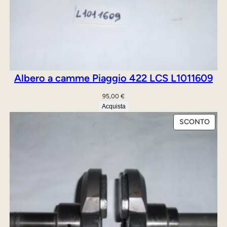
n
t
i
t
à
Albero a camme Piaggio 422 LCS L1011609
95,00
€
Acquista
PRO
SCONTO
IN
OFFE