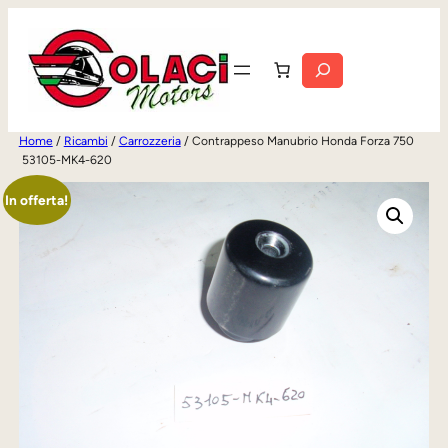
Vai
al
Cerca
contenuto
Home
/
Ricambi
/
Carrozzeria
/ Contrappeso Manubrio Honda Forza 750
53105-MK4-620
In offerta!