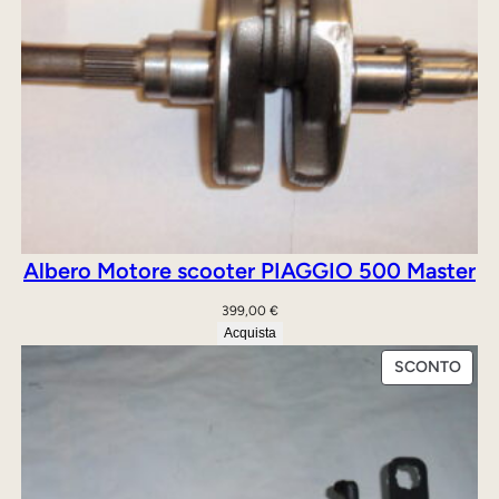
Albero Motore scooter PIAGGIO 500 Master
399,00
€
Acquista
PRO
SCONTO
IN
OFFE