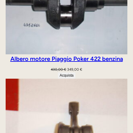
Albero motore Piaggio Poker 422 benzina
Il
Il
430,00
€
349,00
€
prezzo
prezzo
Acquista
originale
attuale
era:
è:
430,00 €.
349,00 €.