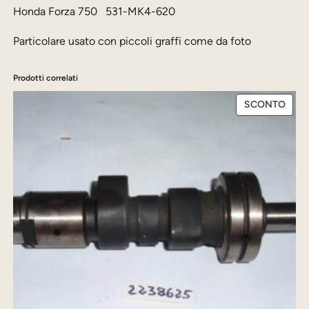
e
:
Honda Forza 750 531-MK4-620
i
e
1
o
Particolare usato con piccoli graffi come da foto
r
5
H
a
,
o
Prodotti correlati
n
:
0
PRO
SCONTO
d
3
0
IN
a
OFFE
7
F
,
€
o
r
0
.
z
0
a
7
€
5
.
0