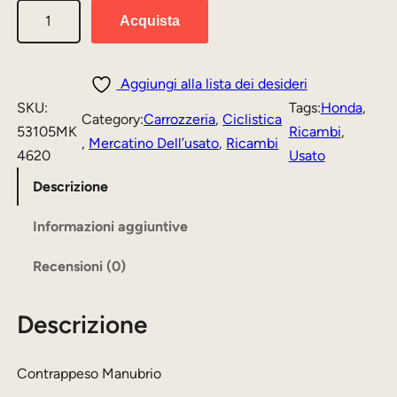
C
r
r
Acquista
o
e
e
n
z
z
t
Aggiungi alla lista dei desideri
r
z
z
SKU:
Tags:
Honda
, 
Category:
Carrozzeria
, 
Ciclistica
a
53105MK
Ricambi
, 
o
o
, 
Mercatino Dell’usato
, 
Ricambi
p
4620
Usato
o
a
p
Descrizione
r
t
e
i
t
s
Informazioni aggiuntive
o
g
u
Recensioni (0)
M
i
a
a
n
l
Descrizione
n
a
e
u
b
l
è
Contrappeso Manubrio
r