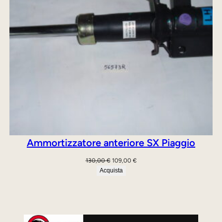
Ammortizzatore anteriore SX Piaggio
Il
Il
130,00
€
109,00
€
prezzo
prezzo
Acquista
originale
attuale
era:
è:
130,00 €.
109,00 €.