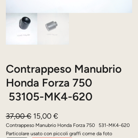
Contrappeso Manubrio
Honda Forza 750
53105-MK4-620
I
I
37,00
€
15,00
€
l
l
Contrappeso Manubrio Honda Forza 750 531-MK4-620
Particolare usato con piccoli graffi come da foto
p
p