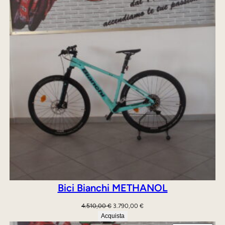
OFFE
Bici Bianchi METHANOL
Il
Il
4.510,00
€
3.790,00
€
prezzo
prezzo
Acquista
originale
attuale