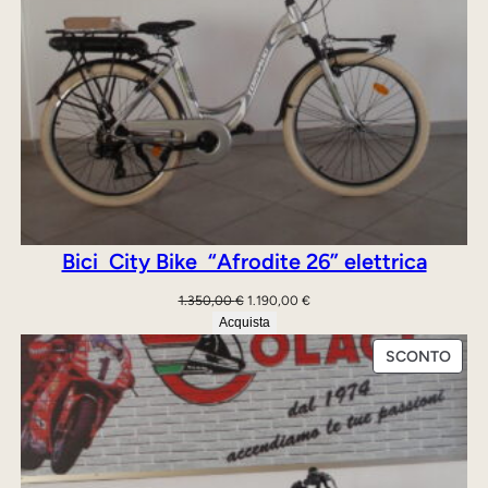
.
Bici City Bike “Afrodite 26” elettrica
Il
Il
1.350,00
€
1.190,00
€
prezzo
prezzo
Acquista
originale
attuale
PRO
SCONTO
era:
è:
IN
1.350,00 €.
1.190,00 €.
OFFE