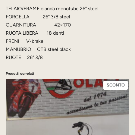
l
è
i
TELAIO/FRAME olanda monotube 26” steel
e
:
g
FORCELLA 26” 3/8 steel
e
2
l
GUARNITURA 42×170
r
3
i
RUOTA LIBERA 18 denti
a
9
a
FRENI V-brake
2
:
,
MANUBRIO CTB steel black
6
RUOTE 26” 3/8
2
0
q
6
0
u
Prodotti correlati
0
a
PRO
SCONTO
n
,
€
IN
t
0
.
OFFE
i
0
t
à
€