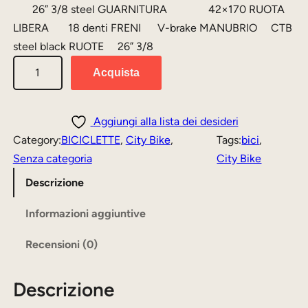
26” 3/8 steel GUARNITURA 42×170 RUOTA
p
p
LIBERA 18 denti FRENI V-brake MANUBRIO CTB
r
r
steel black RUOTE 26” 3/8
e
e
B
Acquista
z
z
i
c
z
z
i
Aggiungi alla lista dei desideri
o
o
E
Category:
BICICLETTE
, 
City Bike
, 
Tags:
bici
, 
o
a
s
Senza categoria
City Bike
r
t
p
Descrizione
i
t
e
r
Informazioni aggiuntive
g
u
i
i
a
Recensioni (0)
a
n
l
S
a
e
Descrizione
i
v