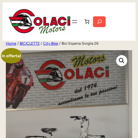
Vai
al
Cerca
contenuto
Home
/
BICICLETTE
/
City Bike
/ Bici Esperia Siviglia 26
In offerta!