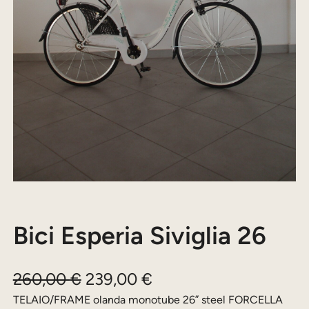
Bici Esperia Siviglia 26
I
I
260,00
€
239,00
€
l
l
TELAIO/FRAME olanda monotube 26” steel FORCELLA