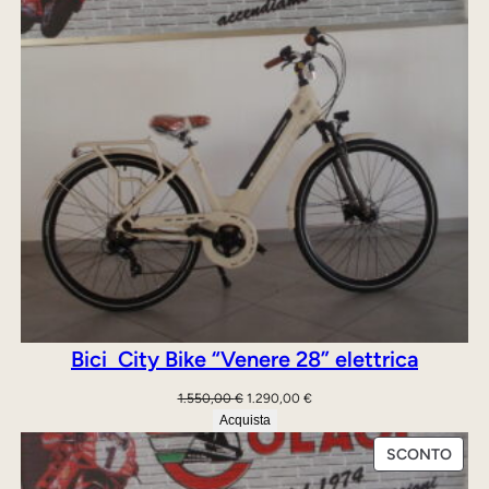
Bici City Bike “Venere 28” elettrica
Il
Il
1.550,00
€
1.290,00
€
prezzo
prezzo
Acquista
originale
attuale
PRO
SCONTO
era:
è:
IN
1.550,00 €.
1.290,00 €.