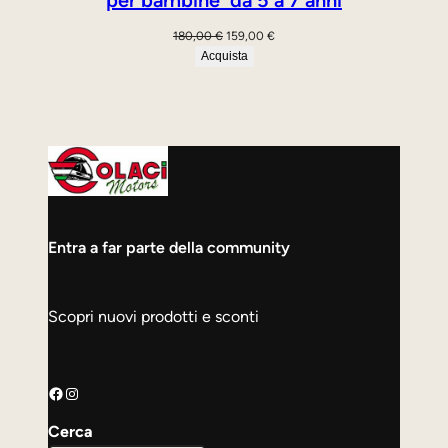
per bambine da 5 a 7 anni
Il
Il
180,00
€
159,00
€
prezzo
prezzo
Acquista
originale
attuale
era:
è:
180,00 €.
159,00 €.
Entra a far parte della community
Scopri nuovi prodotti e sconti
Facebook
Instagram
Cerca