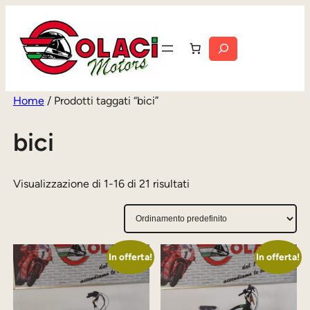
Vai
al
Cerca
contenuto
Home
/ Prodotti taggati “bici”
bici
Visualizzazione di 1-16 di 21 risultati
In offerta!
In offerta!