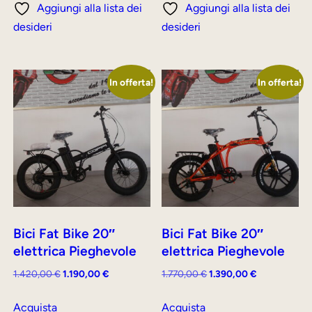
Aggiungi alla lista dei
Aggiungi alla lista dei
280,00 €.
249,00 €.
260,00 €.
239,00 €.
desideri
desideri
In offerta!
In offerta!
Bici Fat Bike 20″
Bici Fat Bike 20″
elettrica Pieghevole
elettrica Pieghevole
Il
Il
Il
Il
1.420,00
€
1.190,00
€
1.770,00
€
1.390,00
€
prezzo
prezzo
prezzo
prezzo
originale
attuale
originale
attuale
Acquista
Acquista