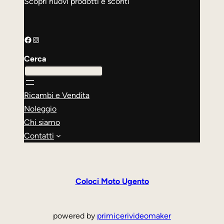
Scopri nuovi prodotti e sconti
Facebook
Instagram
Cerca
Ricambi e Vendita
Noleggio
Chi siamo
Contatti
Coloci Moto Ugento
powered by
primicerivideomaker