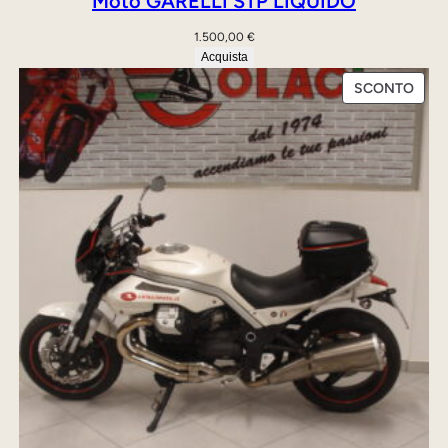
Moto GARELLI STP LIQUIDO
1.500,00
€
Acquista
PRO
SCONTO
IN
OFFE