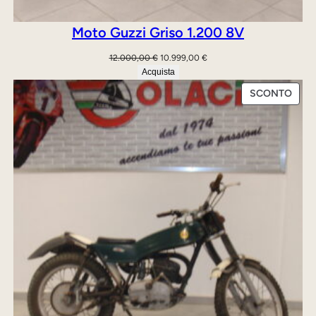
Moto Guzzi Griso 1.200 8V
Il
Il
12.000,00
€
10.999,00
€
prezzo
prezzo
Acquista
originale
attuale
PRO
SCONTO
era:
è:
IN
12.000,00 €.
10.999,00 €.
OFFE