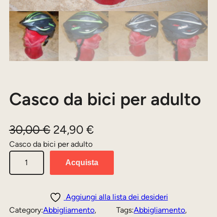
Casco da bici per adulto
I
I
30,00
€
24,90
€
l
l
Casco da bici per adulto
C
p
p
Acquista
a
r
r
s
e
e
c
Aggiungi alla lista dei desideri
z
z
o
Category:
Abbigliamento
, 
Tags:
Abbigliamento
, 