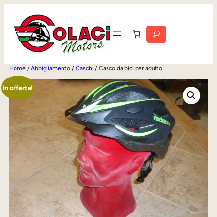
Vai
al
Cerca
contenuto
Home
/
Abbigliamento
/
Caschi
/ Casco da bici per adulto
In offerta!