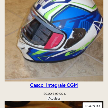
Casco Integrale CGM
Il
Il
120,00
€
99,00
€
prezzo
prezzo
Acquista
originale
attuale
PRO
SCONTO
era:
è: