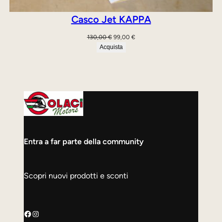
Casco Jet KAPPA
Il
Il
130,00
€
99,00
€
prezzo
prezzo
Acquista
originale
attuale
era:
è:
130,00 €.
99,00 €.
Entra a far parte della community
Scopri nuovi prodotti e sconti
Facebook
Instagram