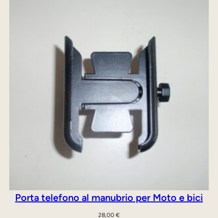
era:
è:
50,00 €.
40,00 €.
Porta telefono al manubrio per Moto e bici
28,00
€