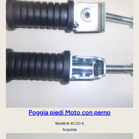
OFFE
Poggia piedi Moto con perno
Il
Il
50,00
€
40,00
€
prezzo
prezzo
Acquista
originale
attuale