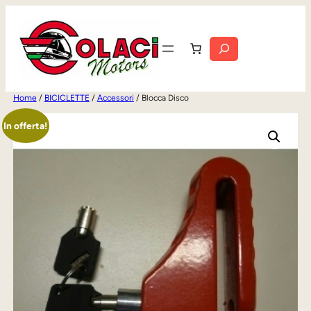
Vai
al
Cerca
contenuto
Home
/
BICICLETTE
/
Accessori
/ Blocca Disco
In offerta!