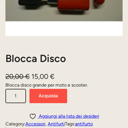
Blocca Disco
I
I
20,00
€
15,00
€
l
l
Blocca disco grande per moto e scooter.
B
p
p
Acquista
l
r
r
o
e
e
c
Aggiungi alla lista dei desideri
z
z
c
Category:
Accessori
, 
Antifurti
Tags:
antifurto