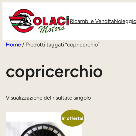
Vai
al
Ricambi e Vendita
Noleggi
contenuto
Home
/ Prodotti taggati “copricerchio”
copricerchio
Visualizzazione del risultato singolo
In offerta!