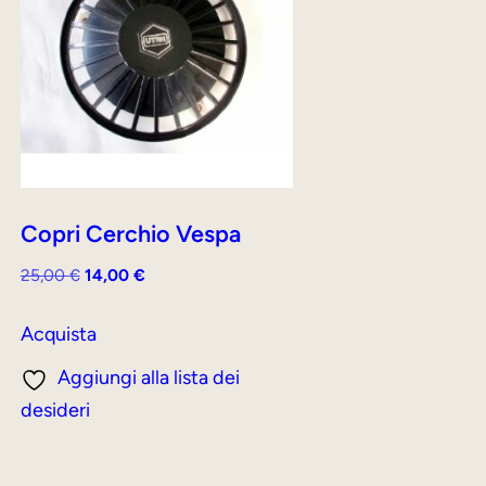
Copri Cerchio Vespa
Il
Il
25,00
€
14,00
€
prezzo
prezzo
originale
attuale
Acquista
era:
è:
Aggiungi alla lista dei
25,00 €.
14,00 €.
desideri