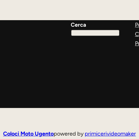
Cerca
P
C
P
Coloci Moto Ugento
powered by
primicerivideomaker