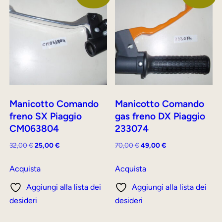
Manicotto Comando
Manicotto Comando
freno SX Piaggio
gas freno DX Piaggio
CM063804
233074
Il
Il
Il
Il
32,00
€
25,00
€
70,00
€
49,00
€
prezzo
prezzo
prezzo
prezzo
originale
attuale
originale
attuale
Acquista
Acquista
era:
è:
era:
è:
Aggiungi alla lista dei
Aggiungi alla lista dei
32,00 €.
25,00 €.
70,00 €.
49,00 €.
desideri
desideri