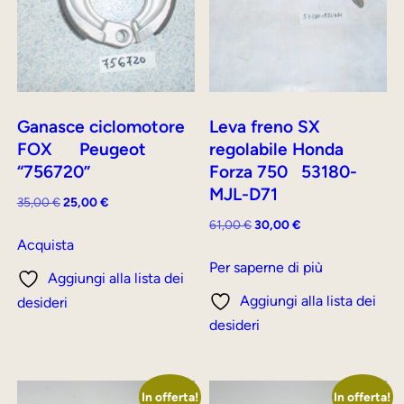
Ganasce ciclomotore
Leva freno SX
FOX Peugeot
regolabile Honda
“756720”
Forza 750 53180-
MJL-D71
Il
Il
35,00
€
25,00
€
prezzo
prezzo
Il
Il
61,00
€
30,00
€
originale
attuale
Acquista
prezzo
prezzo
era:
è:
originale
attuale
Per saperne di più
Aggiungi alla lista dei
35,00 €.
25,00 €.
era:
è:
Aggiungi alla lista dei
desideri
61,00 €.
30,00 €.
desideri
In offerta!
In offerta!