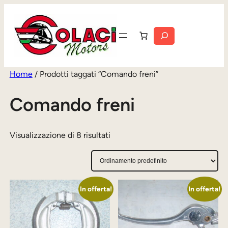
Vai
al
Cerca
contenuto
Home
/ Prodotti taggati “Comando freni”
Comando freni
Visualizzazione di 8 risultati
In offerta!
In offerta!