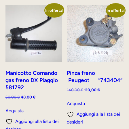
In offerta!
In offerta!
Manicotto Comando
Pinza freno
gas freno DX Piaggio
Peugeot “743404”
581792
Il
Il
140,00
€
110,00
€
prezzo
prezzo
Il
Il
60,00
€
48,00
€
originale
attuale
Acquista
prezzo
prezzo
era:
è:
originale
attuale
Acquista
Aggiungi alla lista dei
140,00 €.
110,00 €.
era:
è:
Aggiungi alla lista dei
desideri
60,00 €.
48,00 €.