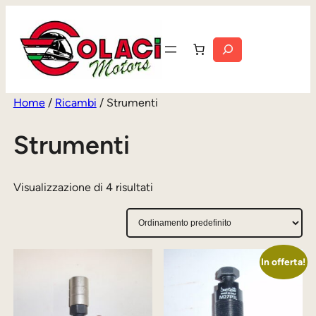
Vai
al
Cerca
contenuto
Home
/
Ricambi
/ Strumenti
Strumenti
Visualizzazione di 4 risultati
In offerta!