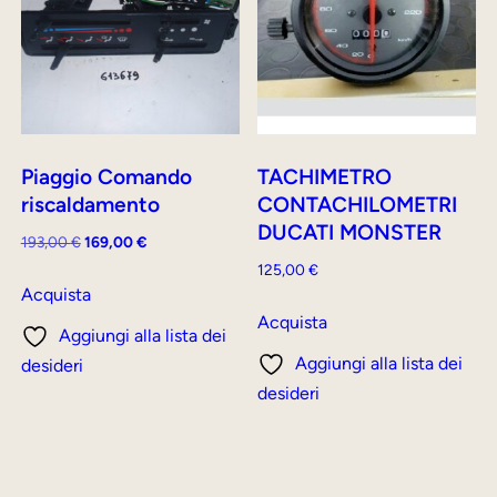
Piaggio Comando
TACHIMETRO
riscaldamento
CONTACHILOMETRI
DUCATI MONSTER
Il
Il
193,00
€
169,00
€
prezzo
prezzo
125,00
€
originale
attuale
Acquista
era:
è:
Acquista
Aggiungi alla lista dei
193,00 €.
169,00 €.
Aggiungi alla lista dei
desideri
desideri