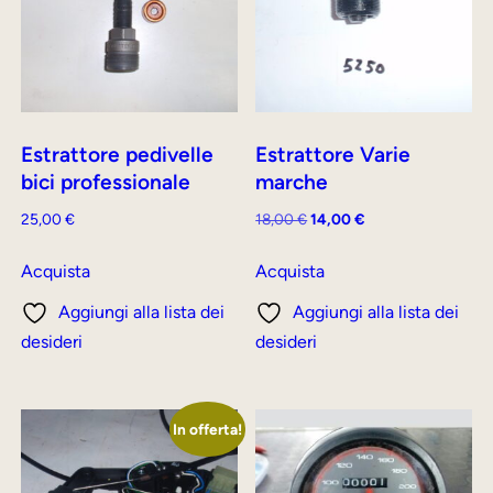
Estrattore pedivelle
Estrattore Varie
bici professionale
marche
Il
Il
25,00
€
18,00
€
14,00
€
prezzo
prezzo
originale
attuale
Acquista
Acquista
era:
è:
Aggiungi alla lista dei
Aggiungi alla lista dei
18,00 €.
14,00 €.
desideri
desideri
In offerta!