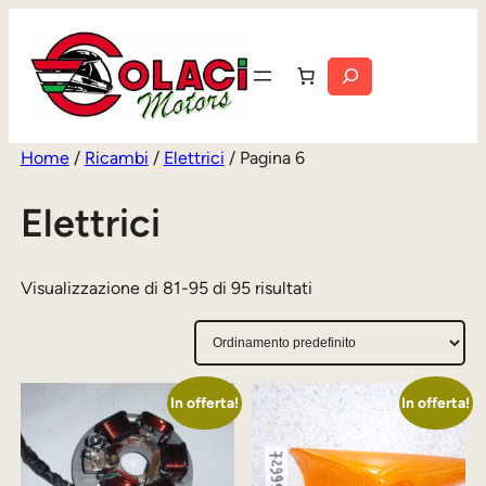
Vai
al
Cerca
contenuto
Home
/
Ricambi
/
Elettrici
/ Pagina 6
Elettrici
Visualizzazione di 81-95 di 95 risultati
In offerta!
In offerta!