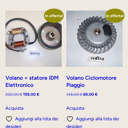
In offerta!
In offerta!
Volano + statore IDM
Volano Ciclomotore
Elettronico
Piaggio
Il
Il
Il
Il
200,00
€
159,00
€
145,00
€
69,00
€
prezzo
prezzo
prezzo
prezzo
originale
attuale
originale
attuale
Acquista
Acquista
era:
è:
era:
è:
Aggiungi alla lista dei
Aggiungi alla lista dei
200,00 €.
159,00 €.
145,00 €.
69,00 €.
desideri
desideri