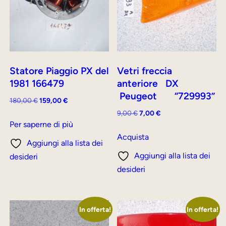
Statore Piaggio PX del
Vetri freccia
1981 166479
anteriore DX
Peugeot “729993”
Il
Il
180,00
€
159,00
€
prezzo
prezzo
Il
Il
9,00
€
7,00
€
originale
attuale
Per saperne di più
prezzo
prezzo
era:
è:
originale
attuale
Acquista
Aggiungi alla lista dei
180,00 €.
159,00 €.
era:
è:
Aggiungi alla lista dei
desideri
9,00 €.
7,00 €.
desideri
In offerta!
In offerta!