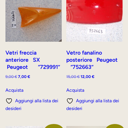
Vetri freccia
Vetro fanalino
anteriore SX
posteriore Peugeot
Peugeot “729991”
“752663”
Il
Il
Il
Il
9,00
€
7,00
€
15,00
€
12,00
€
prezzo
prezzo
prezzo
prezzo
originale
attuale
originale
attuale
Acquista
Acquista
era:
è:
era:
è:
Aggiungi alla lista dei
Aggiungi alla lista dei
9,00 €.
7,00 €.
15,00 €.
12,00 €.
desideri
desideri