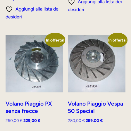
Aggiungi alla lista dei
200,00 €.
179,00 €.
era:
è:
Aggiungi alla lista dei
desideri
217,00 €.
169,00 €.
desideri
In offerta!
In offerta!
Volano Piaggio PX
Volano Piaggio Vespa
senza frecce
50 Special
Il
Il
Il
Il
250,00
€
229,00
€
280,00
€
259,00
€
prezzo
prezzo
prezzo
prezzo