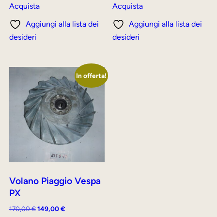
originale
attuale
originale
attuale
Acquista
Acquista
era:
è:
era:
è:
Aggiungi alla lista dei
Aggiungi alla lista dei
250,00 €.
229,00 €.
280,00 €.
259,00 €.
desideri
desideri
In offerta!
Volano Piaggio Vespa
PX
Il
Il
170,00
€
149,00
€