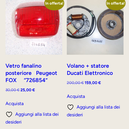
In offerta!
In offerta!
Vetro fanalino
Volano + statore
posteriore Peugeot
Ducati Elettronico
FOX “726854”
Il
Il
200,00
€
159,00
€
prezzo
prezzo
Il
Il
30,00
€
25,00
€
originale
attuale
Acquista
prezzo
prezzo
era:
è:
originale
attuale
Acquista
Aggiungi alla lista dei
200,00 €.
159,00 €.
era:
è:
Aggiungi alla lista dei
desideri
30,00 €.
25,00 €.
desideri