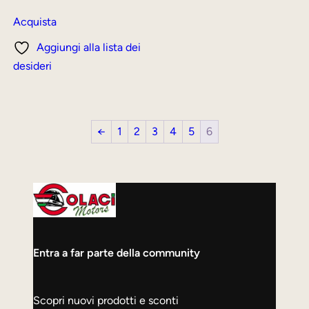
prezzo
prezzo
originale
attuale
Acquista
era:
è:
Aggiungi alla lista dei
170,00 €.
149,00 €.
desideri
←
1
2
3
4
5
6
Entra a far parte della community
Scopri nuovi prodotti e sconti