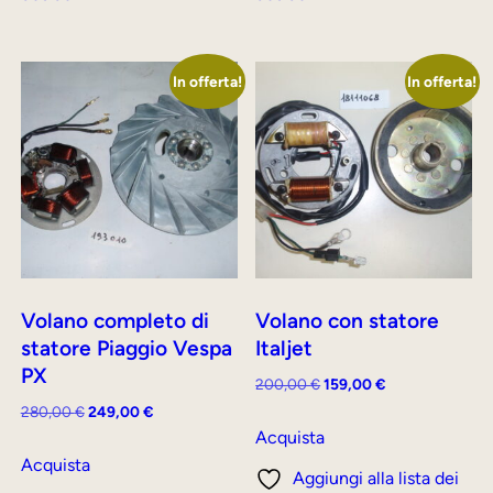
In offerta!
In offerta!
Volano completo di
Volano con statore
statore Piaggio Vespa
Italjet
PX
Il
Il
200,00
€
159,00
€
prezzo
prezzo
Il
Il
280,00
€
249,00
€
originale
attuale
Acquista
prezzo
prezzo
era:
è:
originale
attuale
Acquista
Aggiungi alla lista dei
200,00 €.
159,00 €.
era:
è: