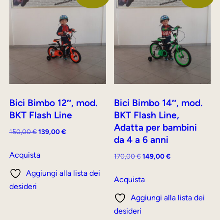
Bici Bimbo 12″, mod.
Bici Bimbo 14″, mod.
BKT Flash Line
BKT Flash Line,
Adatta per bambini
Il
Il
150,00
€
139,00
€
da 4 a 6 anni
prezzo
prezzo
originale
attuale
Acquista
Il
Il
170,00
€
149,00
€
era:
è:
prezzo
prezzo
Aggiungi alla lista dei
150,00 €.
139,00 €.
originale
attuale
Acquista
desideri
era:
è:
Aggiungi alla lista dei
170,00 €.
149,00 €.
desideri