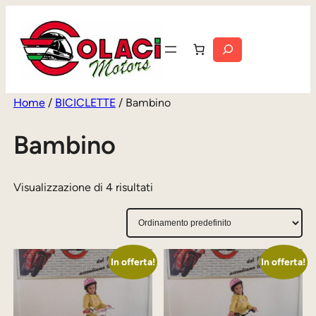
Vai
al
Cerca
contenuto
Home
/
BICICLETTE
/ Bambino
Bambino
Visualizzazione di 4 risultati
In offerta!
In offerta!